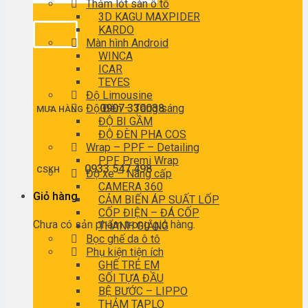
Thảm lót sàn ô tô
3D KAGU MAXPIDER
KARDO
Màn hình Android
WINCA
ICAR
TEYES
Độ Limousine
Độ Đèn – Tăng sáng
0907 330038
MUA HÀNG
ĐỘ BI GẦM
ĐỘ ĐÈN PHA COS
Wrap – PPF – Detailing
PPF Premi Wrap
0933 547 498
CSKH
Độ xe – Nâng cấp
CAMERA 360
Giỏ hàng
CẢM BIẾN ÁP SUẤT LỐP
CỐP ĐIỆN – ĐÁ CỐP
Chưa có sản phẩm trong giỏ hàng.
THANH GIẰNG
Bọc ghế da ô tô
Phụ kiện tiện ích
GHẾ TRẺ EM
GỐI TỰA ĐẦU
BỆ BƯỚC – LIPPO
THẢM TAPLO