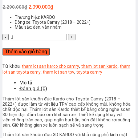
2.090.000
₫
2.290.000
₫
Thương hiệu: KARDO
Dòng xe: Toyota Camry (2018 – 2022+)
Màu sắc: đen, vân nhám
Thảm
lót
sàn
Thêm vào giỏ hàng
xe
TOYOTA
CAMRY
Từ khóa:
,
,
tham lot san karco cho camry
tham lot san kardo
tham
thương
,
,
lot san toyota camy
tham lot san tpv
toyota camry
hiệu
Mô tả
KARDO
Đánh giá (0)
số
lượng
Thảm lót sàn khuôn đúc Kardo cho Toyota Camry (2018 –
2022+) được làm từ vật liệu TPV cao cấp không mùi, không hóa
chất độc hại. Thảm lót sàn Kardo thiết kế bằng công nghệ scan
3D hiện đại, đảm bảo ôm khít sàn xe. Thiết kế dạng khay với
viền chống tràn cao, giúp ngăn bụi bẩn, bùn đất không rơi xuống
sàn. Giữ không gian xe luôn sạch sẽ và sang trọng.
Thảm lót sàn khuôn đúc 3D KARDO với khả năng phủ kính mặt