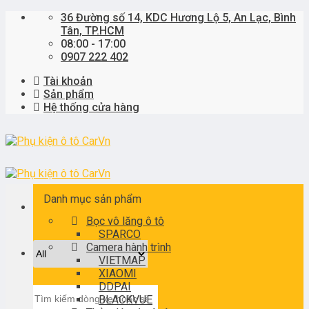
Skip
36 Đường số 14, KDC Hương Lộ 5, An Lạc, Bình
to
Tân, TP.HCM
content
08:00 - 17:00
0907 222 402
Tài khoản
Sản phẩm
Hệ thống cửa hàng
Danh mục sản phẩm
Bọc vô lăng ô tô
SPARCO
Camera hành trình
VIETMAP
XIAOMI
DDPAI
Tìm
BLACKVUE
kiếm: