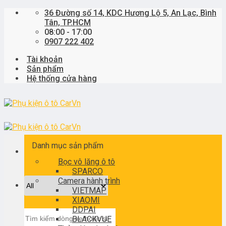
Skip
36 Đường số 14, KDC Hương Lộ 5, An Lạc, Bình
to
Tân, TP.HCM
content
08:00 - 17:00
0907 222 402
Tài khoản
Sản phẩm
Hệ thống cửa hàng
Danh mục sản phẩm
Bọc vô lăng ô tô
SPARCO
Camera hành trình
VIETMAP
XIAOMI
DDPAI
Tìm
BLACKVUE
kiếm: