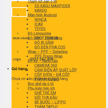
Thảm lót sàn ô tô
3D KAGU MAXPIDER
KARDO
Màn hình Android
WINCA
ICAR
TEYES
Độ Limousine
Độ Đèn – Tăng sáng
0907 330038
MUA HÀNG
ĐỘ BI GẦM
ĐỘ ĐÈN PHA COS
Wrap – PPF – Detailing
PPF Premi Wrap
0933 547 498
CSKH
Độ xe – Nâng cấp
CAMERA 360
Giỏ hàng
CẢM BIẾN ÁP SUẤT LỐP
CỐP ĐIỆN – ĐÁ CỐP
Chưa có sản phẩm trong giỏ hàng.
THANH GIẰNG
Bọc ghế da ô tô
Phụ kiện tiện ích
GHẾ TRẺ EM
GỐI TỰA ĐẦU
BỆ BƯỚC – LIPPO
THẢM TAPLO