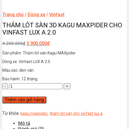
Trang chủ
/
Dòng xe
/
Vinfast
THẢM LÓT SÀN 3D KAGU MAXPIDER CHO
VINFAST LUX A 2.0
3.900.000
₫
4.200.000
₫
Sản phẩm: Thảm lót sàn Kagu MAXpider
Dòng xe: Vinfast LUX A 2.0
Màu sắc: đen vân
Bảo hành: 12 tháng
THẢM
LÓT
SÀN
Thêm vào giỏ hàng
3D
KAGU
MAXPIDER
Từ khóa:
,
kagu maxpider
tham lot san cho vinfast lux a
CHO
Mô tả
VINFAST
Đánh giá (0)