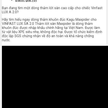
LUX
A
Bạn đang tìm một dòng thảm lót sàn cao cấp cho chiếc Vinfast
2.0
LUX A 2.0?
số
lượng
Hãy tìm hiểu ngay dòng thảm khuôn đúc Kagu Maxpider cho
VINFAST LUX SA 2.0 Thảm lót sàn Maxpider là dòng thảm
khuôn đúc được nhập khẩu chính hãng tại Việt Nam. Được làm
từ vật liệu XPE siêu nhẹ, không độc hại. Được tổ chức kiểm định
độc lập SGS chứng nhận về độ an toàn và khả năng chống
nước.