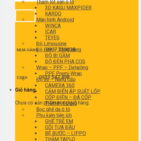
Thảm lót sàn ô tô
3D KAGU MAXPIDER
KARDO
Màn hình Android
WINCA
ICAR
TEYES
Độ Limousine
Độ Đèn – Tăng sáng
0907 330038
MUA HÀNG
ĐỘ BI GẦM
ĐỘ ĐÈN PHA COS
Wrap – PPF – Detailing
PPF Premi Wrap
0933 547 498
CSKH
Độ xe – Nâng cấp
CAMERA 360
Giỏ hàng
CẢM BIẾN ÁP SUẤT LỐP
CỐP ĐIỆN – ĐÁ CỐP
Chưa có sản phẩm trong giỏ hàng.
THANH GIẰNG
Bọc ghế da ô tô
Phụ kiện tiện ích
GHẾ TRẺ EM
GỐI TỰA ĐẦU
BỆ BƯỚC – LIPPO
THẢM TAPLO