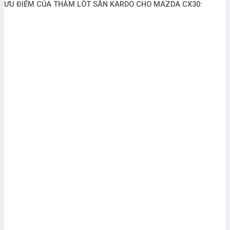
ƯU ĐIỂM CỦA THẢM LÓT SÀN KARDO CHO MAZDA CX30: