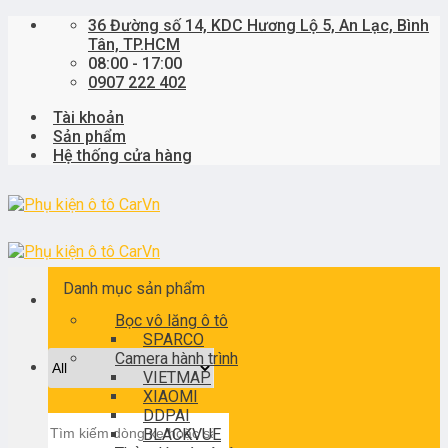
Skip
36 Đường số 14, KDC Hương Lộ 5, An Lạc, Bình
to
Tân, TP.HCM
content
08:00 - 17:00
0907 222 402
Tài khoản
Sản phẩm
Hệ thống cửa hàng
Danh mục sản phẩm
Bọc vô lăng ô tô
SPARCO
Camera hành trình
VIETMAP
XIAOMI
DDPAI
Tìm
BLACKVUE
kiếm: