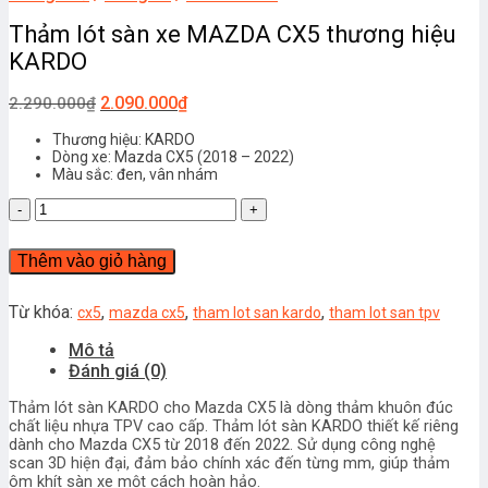
Thảm lót sàn xe MAZDA CX5 thương hiệu
KARDO
2.090.000
₫
2.290.000
₫
Thương hiệu: KARDO
Dòng xe: Mazda CX5 (2018 – 2022)
Màu sắc: đen, vân nhám
Thảm
lót
sàn
Thêm vào giỏ hàng
xe
MAZDA
CX5
Từ khóa:
,
,
,
cx5
mazda cx5
tham lot san kardo
tham lot san tpv
thương
Mô tả
hiệu
Đánh giá (0)
KARDO
số
Thảm lót sàn KARDO cho Mazda CX5 là dòng thảm khuôn đúc
lượng
chất liệu nhựa TPV cao cấp. Thảm lót sàn KARDO thiết kế riêng
dành cho Mazda CX5 từ 2018 đến 2022. Sử dụng công nghệ
scan 3D hiện đại, đảm bảo chính xác đến từng mm, giúp thảm
ôm khít sàn xe một cách hoàn hảo.