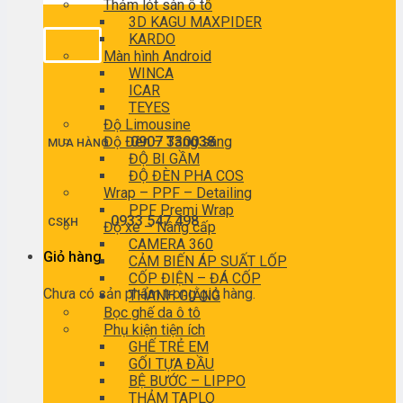
Thảm lót sàn ô tô
3D KAGU MAXPIDER
KARDO
Màn hình Android
WINCA
ICAR
TEYES
Độ Limousine
Độ Đèn – Tăng sáng
0907 330038
MUA HÀNG
ĐỘ BI GẦM
ĐỘ ĐÈN PHA COS
Wrap – PPF – Detailing
PPF Premi Wrap
0933 547 498
CSKH
Độ xe – Nâng cấp
CAMERA 360
Giỏ hàng
CẢM BIẾN ÁP SUẤT LỐP
CỐP ĐIỆN – ĐÁ CỐP
Chưa có sản phẩm trong giỏ hàng.
THANH GIẰNG
Bọc ghế da ô tô
Phụ kiện tiện ích
GHẾ TRẺ EM
GỐI TỰA ĐẦU
BỆ BƯỚC – LIPPO
THẢM TAPLO