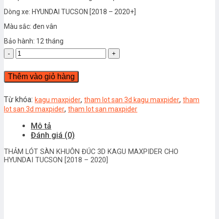
Dòng xe: HYUNDAI TUCSON [2018 – 2020+]
Màu sắc: đen vân
Bảo hành: 12 tháng
THẢM
LÓT
SÀN
Thêm vào giỏ hàng
3D
KAGU
MAXPIDER
Từ khóa:
,
,
kagu maxpider
tham lot san 3d kagu maxpider
tham
CHO
,
lot san 3d maxpider
tham lot san maxpider
HYUNDAI
Mô tả
TUCSON
Đánh giá (0)
[2018
-
THẢM LÓT SÀN KHUÔN ĐÚC 3D KAGU MAXPIDER CHO
2020+]
HYUNDAI TUCSON [2018 – 2020]
số
lượng