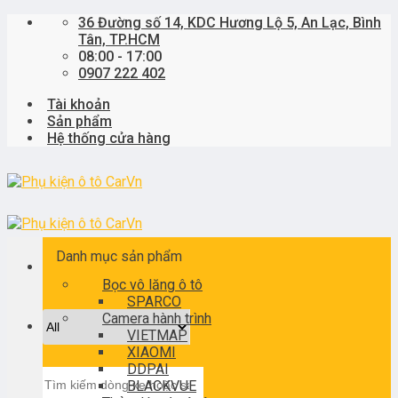
Skip
36 Đường số 14, KDC Hương Lộ 5, An Lạc, Bình
to
Tân, TP.HCM
content
08:00 - 17:00
0907 222 402
Tài khoản
Sản phẩm
Hệ thống cửa hàng
Danh mục sản phẩm
Bọc vô lăng ô tô
SPARCO
Camera hành trình
VIETMAP
XIAOMI
DDPAI
Tìm
BLACKVUE
kiếm: