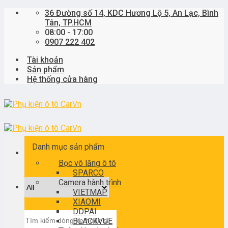
Skip
36 Đường số 14, KDC Hương Lộ 5, An Lạc, Bình
to
Tân, TP.HCM
content
08:00 - 17:00
0907 222 402
Tài khoản
Sản phẩm
Hệ thống cửa hàng
Danh mục sản phẩm
Bọc vô lăng ô tô
SPARCO
Camera hành trình
VIETMAP
XIAOMI
DDPAI
Tìm
BLACKVUE
kiếm: