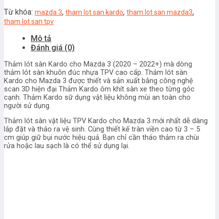
MAZDA
3
Từ khóa:
,
,
,
mazda 3
tham lot san kardo
tham lot san mazda3
thương
tham lot san tpv
hiệu
Mô tả
KARDO
Đánh giá (0)
số
lượng
Thảm lót sàn Kardo cho Mazda 3 (2020 – 2022+) mà dòng
thảm lót sàn khuôn đúc nhựa TPV cao cấp. Thảm lót sàn
Kardo cho Mazda 3 được thiết và sản xuất bằng công nghệ
scan 3D hiện đại Thảm Kardo ôm khít sàn xe theo từng góc
cạnh. Thảm Kardo sữ dụng vật liệu không mùi an toàn cho
người sử dụng.
Thảm lót sàn vật liệu TPV Kardo cho Mazda 3 mới nhất dễ dàng
lắp đặt và tháo ra vệ sinh. Cùng thiết kế tràn viền cao từ 3 – 5
cm giúp giữ bụi nước hiệu quả. Bạn chỉ cần tháo thảm ra chùi
rửa hoặc lau sạch là có thể sử dụng lại.