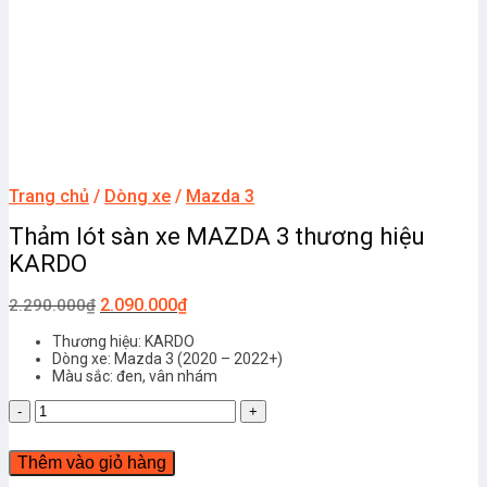
Trang chủ
/
Dòng xe
/
Mazda 3
Thảm lót sàn xe MAZDA 3 thương hiệu
KARDO
2.090.000
₫
2.290.000
₫
Thương hiệu: KARDO
Dòng xe: Mazda 3 (2020 – 2022+)
Màu sắc: đen, vân nhám
Thảm
lót
sàn
Thêm vào giỏ hàng
xe