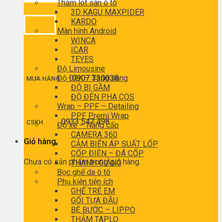
Thảm lót sàn ô tô
3D KAGU MAXPIDER
KARDO
Màn hình Android
WINCA
ICAR
TEYES
Độ Limousine
Độ Đèn – Tăng sáng
0907 330038
MUA HÀNG
ĐỘ BI GẦM
ĐỘ ĐÈN PHA COS
Wrap – PPF – Detailing
PPF Premi Wrap
0933 547 498
CSKH
Độ xe – Nâng cấp
CAMERA 360
Giỏ hàng
CẢM BIẾN ÁP SUẤT LỐP
CỐP ĐIỆN – ĐÁ CỐP
Chưa có sản phẩm trong giỏ hàng.
THANH GIẰNG
Bọc ghế da ô tô
Phụ kiện tiện ích
GHẾ TRẺ EM
GỐI TỰA ĐẦU
BỆ BƯỚC – LIPPO
THẢM TAPLO