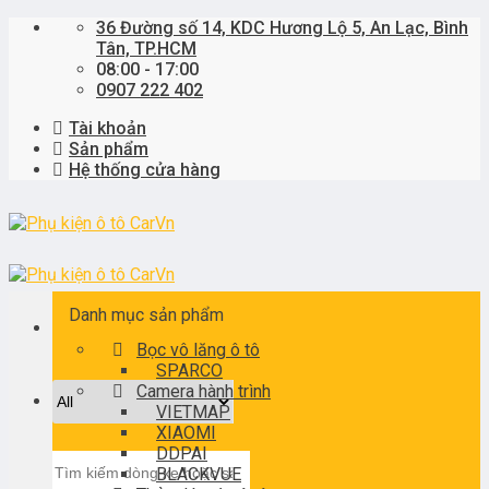
Skip
36 Đường số 14, KDC Hương Lộ 5, An Lạc, Bình
to
Tân, TP.HCM
content
08:00 - 17:00
0907 222 402
Tài khoản
Sản phẩm
Hệ thống cửa hàng
Danh mục sản phẩm
Bọc vô lăng ô tô
SPARCO
Camera hành trình
VIETMAP
XIAOMI
DDPAI
Tìm
BLACKVUE
kiếm: