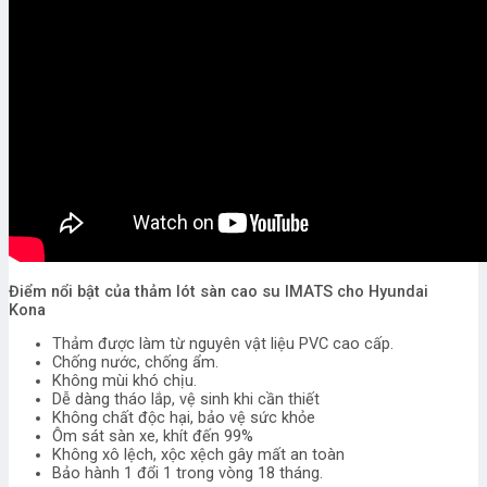
Điểm nổi bật của thảm lót sàn cao su IMATS cho Hyundai
Kona
Thảm được làm từ nguyên vật liệu PVC cao cấp.
Chống nước, chống ẩm.
Không mùi khó chịu.
Dễ dàng tháo lắp, vệ sinh khi cần thiết
Không chất độc hại, bảo vệ sức khỏe
Ôm sát sàn xe, khít đến 99%
Không xô lệch, xộc xệch gây mất an toàn
Bảo hành 1 đổi 1 trong vòng 18 tháng.