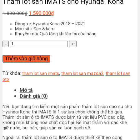
Thảm lót sàn IMATS cho Hyundai Kona
1.590.000
₫
1.890.000
₫
Dòng xe: Hyundai Kona 2018 – 2021
Màu sắc: Đen & kem
Khuyễn mãi: Quà tặng khi lắp tại cửa hàng
Thảm
lót
sàn
Thêm vào giỏ hàng
IMATS
cho
Hyundai
Từ khóa:
,
,
tham lot san imats
tham lot san mazda3
tham lot san
Kona
oto
số
Mô tả
lượng
Đánh giá (0)
Nếu bạn đang tìm kiếm một sản phẩm thảm lót sàn cao su cho
Hyundai Kona thì IMATS là 1 sự lựa chọn không thể bỏ qua.
Thảm lót sàn ô tô IMATS được l;àm từ vật liệu PVC cao cấp,
không mùi, không hóa chất độc hại. Bề mặt thảm với các khe
giữ nước, bụi bẩn, giúp sàn xe luôn sạch sẽ.
Ngoài ra, thảm lót sàn ô tô IMATS được thiết kế theo công