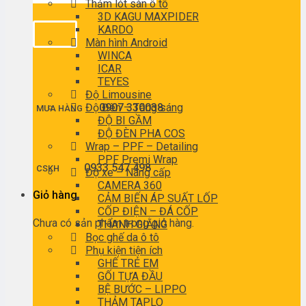
Thảm lót sàn ô tô
3D KAGU MAXPIDER
KARDO
Màn hình Android
WINCA
ICAR
TEYES
Độ Limousine
Độ Đèn – Tăng sáng
0907 330038
MUA HÀNG
ĐỘ BI GẦM
ĐỘ ĐÈN PHA COS
Wrap – PPF – Detailing
PPF Premi Wrap
0933 547 498
CSKH
Độ xe – Nâng cấp
CAMERA 360
Giỏ hàng
CẢM BIẾN ÁP SUẤT LỐP
CỐP ĐIỆN – ĐÁ CỐP
Chưa có sản phẩm trong giỏ hàng.
THANH GIẰNG
Bọc ghế da ô tô
Phụ kiện tiện ích
GHẾ TRẺ EM
GỐI TỰA ĐẦU
BỆ BƯỚC – LIPPO
THẢM TAPLO