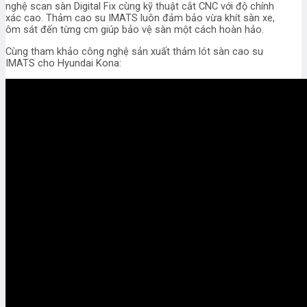
nghệ scan sàn Digital Fix cùng kỹ thuật cắt CNC với độ chính
xác cao. Thảm cao su IMATS luôn đảm bảo vừa khít sàn xe,
ôm sát đến từng cm giúp bảo vệ sàn một cách hoàn hảo.
Cùng tham khảo công nghệ sản xuất thảm lót sàn cao su
IMATS cho Hyundai Kona: