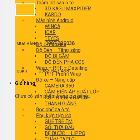
Thảm lót sàn ô tô
3D KAGU MAXPIDER
KARDO
Màn hình Android
WINCA
ICAR
TEYES
0907 330038
MUA HÀNG
Độ Limousine
Độ Đèn – Tăng sáng
ĐỘ BI GẦM
ĐỘ ĐÈN PHA COS
Wrap – PPF – Detailing
0933 547 498
CSKH
PPF Premi Wrap
Độ xe – Nâng cấp
Giỏ hàng
CAMERA 360
CẢM BIẾN ÁP SUẤT LỐP
Chưa có sản phẩm trong giỏ hàng.
CỐP ĐIỆN – ĐÁ CỐP
THANH GIẰNG
Bọc ghế da ô tô
Phụ kiện tiện ích
GHẾ TRẺ EM
GỐI TỰA ĐẦU
BỆ BƯỚC – LIPPO
THẢM TAPLO