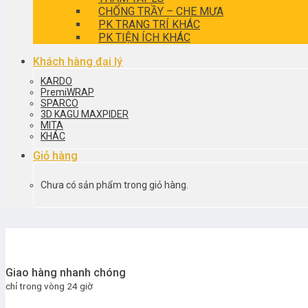
CHỐNG TRẦY – CHE MƯA
PK TRANG TRÍ KHÁC
PK TIỆN ÍCH KHÁC
Khách hàng đại lý
KARDO
PremiWRAP
SPARCO
3D KAGU MAXPIDER
MITA
KHÁC
Giỏ hàng
Chưa có sản phẩm trong giỏ hàng.
Giao hàng nhanh chóng
chỉ trong vòng 24 giờ