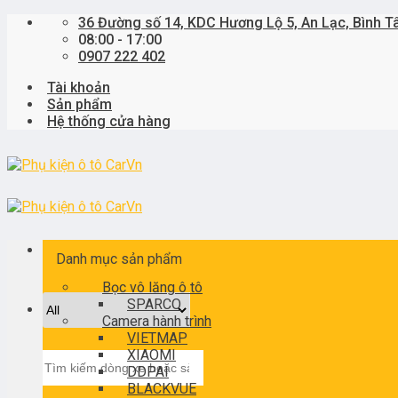
Skip
36 Đường số 14, KDC Hương Lộ 5, An Lạc, Bình T
to
08:00 - 17:00
content
0907 222 402
Tài khoản
Sản phẩm
Hệ thống cửa hàng
Danh mục sản phẩm
Bọc vô lăng ô tô
SPARCO
Camera hành trình
VIETMAP
XIAOMI
Tìm
DDPAI
kiếm:
BLACKVUE