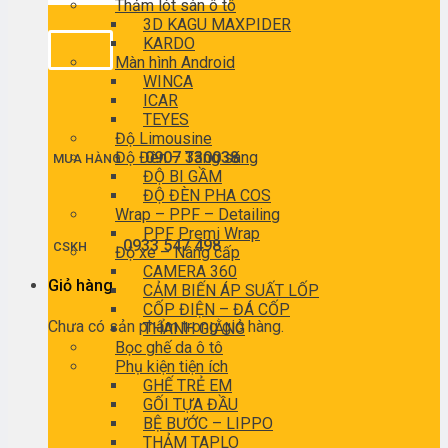
Thảm lót sàn ô tô
3D KAGU MAXPIDER
KARDO
Màn hình Android
WINCA
ICAR
TEYES
Độ Limousine
Độ Đèn – Tăng sáng
0907 330038
MUA HÀNG
ĐỘ BI GẦM
ĐỘ ĐÈN PHA COS
Wrap – PPF – Detailing
PPF Premi Wrap
0933 547 498
CSKH
Độ xe – Nâng cấp
CAMERA 360
Giỏ hàng
CẢM BIẾN ÁP SUẤT LỐP
CỐP ĐIỆN – ĐÁ CỐP
Chưa có sản phẩm trong giỏ hàng.
THANH GIẰNG
Bọc ghế da ô tô
Phụ kiện tiện ích
GHẾ TRẺ EM
GỐI TỰA ĐẦU
BỆ BƯỚC – LIPPO
THẢM TAPLO