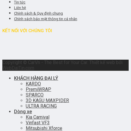
Tin tức
Liên hệ
Chính sách & Quy định chung
Chính sách bảo mật thông tin cá nhân
KẾT NỐI VỚI CHÚNG TÔI
Copyright © CarVn - The Best for Your Car. Thiết kế web bởi
WebDaiTin.com
KHÁCH HÀNG ĐẠI LÝ
KARDO
PremiWRAP
SPARCO
3D KAGU MAXPIDER
ULTRA RACING
Dòng xe
Kia Carnival
Vinfast VF3
Mitsubishi Xforce