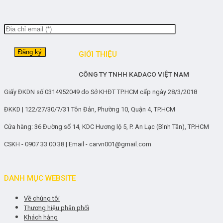
GIỚI THIỆU
CÔNG TY TNHH KADACO VIỆT NAM
Giấy ĐKDN số 0314952049 do Sở KHĐT TP.HCM cấp ngày 28/3/2018
ĐKKD | 122/27/30/7/31 Tôn Đản, Phường 10, Quận 4, TP.HCM
Cửa hàng: 36 Đường số 14, KDC Hương lộ 5, P. An Lạc (Bình Tân), TP.HCM
CSKH - 0907 33 00 38 | Email - carvn001@gmail.com
DANH MỤC WEBSITE
Về chúng tôi
Thương hiệu phân phối
Khách hàng