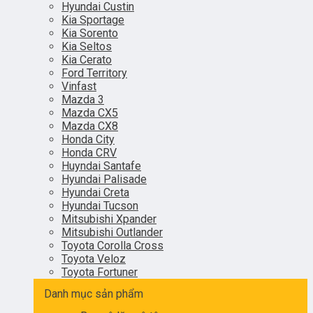
Hyundai Custin
Kia Sportage
Kia Sorento
Kia Seltos
Kia Cerato
Ford Territory
Vinfast
Mazda 3
Mazda CX5
Mazda CX8
Honda City
Honda CRV
Huyndai Santafe
Hyundai Palisade
Hyundai Creta
Hyundai Tucson
Mitsubishi Xpander
Mitsubishi Outlander
Toyota Corolla Cross
Toyota Veloz
Toyota Fortuner
Danh mục sản phẩm