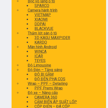
Bọc vô lăng ô tô
SPARCO
Camera hành trình
VIETMAP
XIAOMI
DDPAI
BLACKVUE
Thảm lót sàn ô tô
3D KAGU MAXPIDER
KARDO
Màn hình Android
WINCA
ICAR
TEYES
Độ Limousine
Độ Đèn – Tăng sáng
ĐỘ BI GẦM
ĐỘ ĐÈN PHA COS
Wrap – PPF – Detailing
PPF Premi Wrap
Độ xe – Nâng cấp
CAMERA 360
CẢM BIẾN ÁP SUẤT LỐP
CỐP ĐIỆN – ĐÁ CỐP