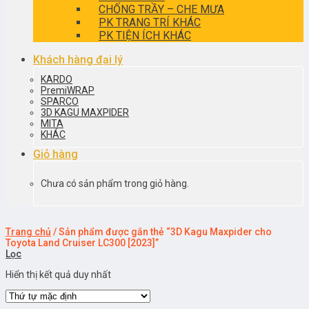
CHỐNG TRẦY – CHE MƯA
PK TRANG TRÍ KHÁC
PK TIỆN ÍCH KHÁC
Khách hàng đại lý
KARDO
PremiWRAP
SPARCO
3D KAGU MAXPIDER
MITA
KHÁC
Giỏ hàng
Chưa có sản phẩm trong giỏ hàng.
Trang chủ
/
Sản phẩm được gắn thẻ “3D Kagu Maxpider cho
Toyota Land Cruiser LC300 [2023]”
Lọc
Hiển thị kết quả duy nhất