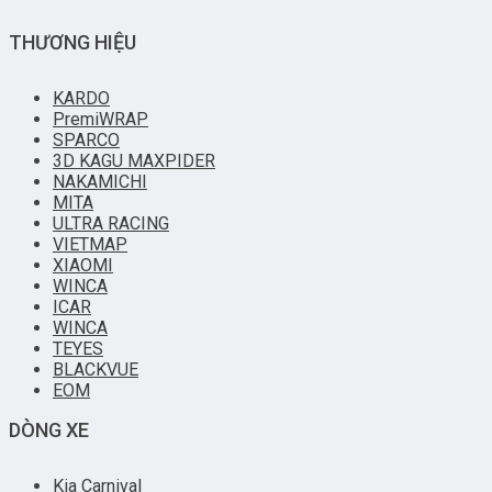
THƯƠNG HIỆU
KARDO
PremiWRAP
SPARCO
3D KAGU MAXPIDER
NAKAMICHI
MITA
ULTRA RACING
VIETMAP
XIAOMI
WINCA
ICAR
WINCA
TEYES
BLACKVUE
EOM
DÒNG XE
Kia Carnival