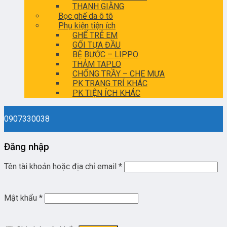
THANH GIẰNG
Bọc ghế da ô tô
Phụ kiện tiện ích
GHẾ TRẺ EM
GỐI TỰA ĐẦU
BỆ BƯỚC – LIPPO
THẢM TAPLO
CHỐNG TRẦY – CHE MƯA
PK TRANG TRÍ KHÁC
PK TIỆN ÍCH KHÁC
0907330038
Đăng nhập
Tên tài khoản hoặc địa chỉ email
*
Mật khẩu
*