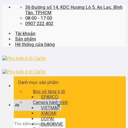
Skip
36 Đường số 14, KDC Hương Lộ 5, An Lạc, Bình
to
Tân, TP.HCM
content
08:00 - 17:00
0907 222 402
Tài khoản
Sản phẩm
Hệ thống cửa hàng
Danh mục sản phẩm
Bọc vô lăng ô tô
SPARCO
Camera hành trình
VIETMAP
XIAOMI
DDPAI
Tìm
BLACKVUE
kiếm: