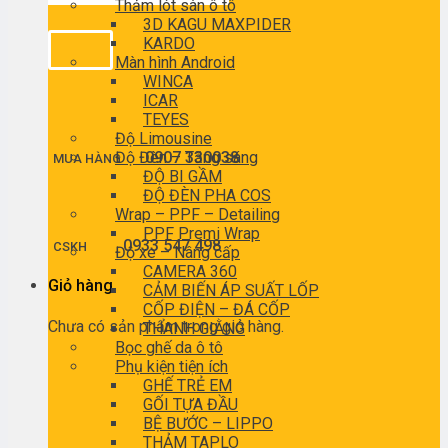
Thảm lót sàn ô tô
3D KAGU MAXPIDER
KARDO
Màn hình Android
WINCA
ICAR
TEYES
Độ Limousine
Độ Đèn – Tăng sáng
0907 330038
MUA HÀNG
ĐỘ BI GẦM
ĐỘ ĐÈN PHA COS
Wrap – PPF – Detailing
PPF Premi Wrap
0933 547 498
CSKH
Độ xe – Nâng cấp
CAMERA 360
Giỏ hàng
CẢM BIẾN ÁP SUẤT LỐP
CỐP ĐIỆN – ĐÁ CỐP
Chưa có sản phẩm trong giỏ hàng.
THANH GIẰNG
Bọc ghế da ô tô
Phụ kiện tiện ích
GHẾ TRẺ EM
GỐI TỰA ĐẦU
BỆ BƯỚC – LIPPO
THẢM TAPLO