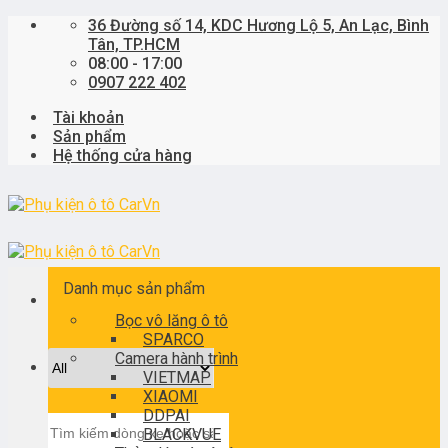
Skip
36 Đường số 14, KDC Hương Lộ 5, An Lạc, Bình
to
Tân, TP.HCM
content
08:00 - 17:00
0907 222 402
Tài khoản
Sản phẩm
Hệ thống cửa hàng
Danh mục sản phẩm
Bọc vô lăng ô tô
SPARCO
Camera hành trình
VIETMAP
XIAOMI
DDPAI
Tìm
BLACKVUE
kiếm: