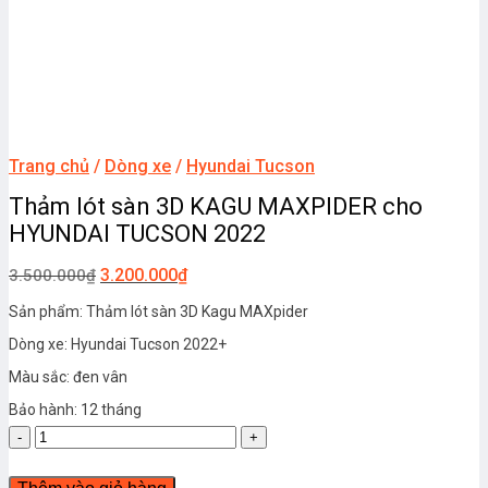
Trang chủ
/
Dòng xe
/
Hyundai Tucson
Thảm lót sàn 3D KAGU MAXPIDER cho
HYUNDAI TUCSON 2022
3.200.000
₫
3.500.000
₫
Sản phẩm: Thảm lót sàn 3D Kagu MAXpider
Dòng xe: Hyundai Tucson 2022+
Màu sắc: đen vân
Bảo hành: 12 tháng
Thảm
lót
sàn