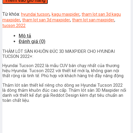
Thêm vào giỏ hàng
3D
KAGU
MAXPIDER
Từ khóa:
,
,
hyundai tucson
kagu maxpider
tham lot san 3d kagu
cho
,
,
,
maxpider
tham lot san 3d maxpider
tham lot san maxpider
HYUNDAI
tucson 2022
TUCSON
Mô tả
2022
Đánh giá (0)
số
lượng
THẢM LÓT SÀN KHUÔN ĐÚC 3D MAXPIDER CHO HYUNDAI
TUCSON 2022+:
Hyundai Tucson 2022 là mẫu CUV bán chạy nhất của thương
hiệu Hyundai. Tucson 2022 với thiết kế mới lạ, không gian nội
thất rộng rải tinh tế. Phù hợp với khách hàng trẻ đầy năng động.
Thảm lót sàn thiết kế riêng cho dòng xe Hyundai Tucson 2022
là dòng thảm khuôn đúc cao cấp. Thảm lót sàn 3D Maxpider nổi
danh với thiết kế đạt giải Reddot Design kèm đạt tiêu chuẩn an
toàn chất liệu.