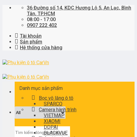
Skip
36 Đường số 14, KDC Hương Lộ 5, An Lạc, Bình
to
Tân, TP.HCM
content
08:00 - 17:00
0907 222 402
Tài khoản
Sản phẩm
Hệ thống cửa hàng
Danh mục sản phẩm
Bọc vô lăng ô tô
SPARCO
Camera hành trình
VIETMAP
XIAOMI
DDPAI
Tìm
BLACKVUE
kiếm: