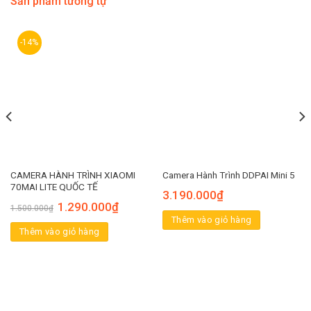
Sản phẩm tương tự
-14%
CAMERA HÀNH TRÌNH XIAOMI
Camera Hành Trình DDPAI Mini 5
70MAI LITE QUỐC TẾ
3.190.000
₫
1.290.000
₫
1.500.000
₫
Thêm vào giỏ hàng
Thêm vào giỏ hàng