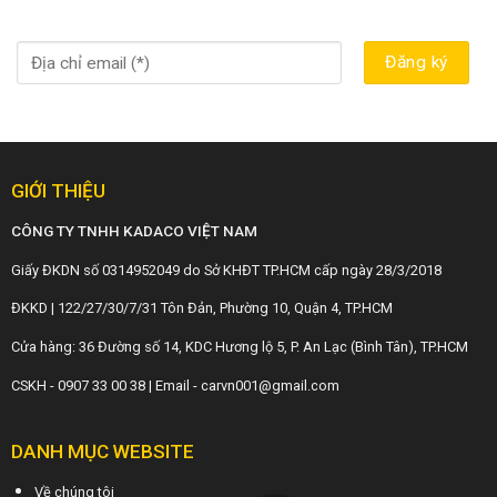
GIỚI THIỆU
CÔNG TY TNHH KADACO VIỆT NAM
Giấy ĐKDN số 0314952049 do Sở KHĐT TP.HCM cấp ngày 28/3/2018
ĐKKD | 122/27/30/7/31 Tôn Đản, Phường 10, Quận 4, TP.HCM
Cửa hàng: 36 Đường số 14, KDC Hương lộ 5, P. An Lạc (Bình Tân), TP.HCM
CSKH - 0907 33 00 38 | Email - carvn001@gmail.com
DANH MỤC WEBSITE
Về chúng tôi