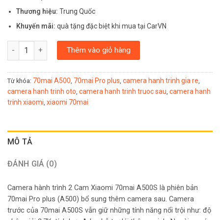
Thương hiệu:
Trung Quốc
Khuyến mãi:
quà tặng đặc biệt khi mua tại CarVN
CAMERA HÀNH TRÌNH XIAOMI 70MAI A500S - TÍCH HỢP CAM SAU,
Thêm vào giỏ hàng
70mai A500
70mai Pro plus
camera hanh trinh gia re
Từ khóa:
,
,
,
camera hanh trinh oto
camera hanh trinh truoc sau
camera hanh
,
,
trinh xiaomi
xiaomi 70mai
,
MÔ TẢ
ĐÁNH GIÁ (0)
Camera hành trình 2 Cam Xiaomi 70mai A500S là phiên bản
70mai Pro plus (A500) bổ sung thêm camera sau. Camera
trước của 70mai A500S vẫn giữ những tính năng nổi trội như: độ