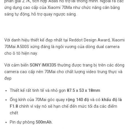
phân giải 2.7K, tích hợp Adas hỗ trợ lái thông minh. Ngoài ra các
ứng dụng cao cấp của Xiaomi 70Ma như chức năng cân bằng
sáng tự động, hỗ trợ quay ngược sáng.
Với danh hiệu thiết kế đẹp nhất tại Reddot Design Award, Xiaomi
70Mai A500S xứng đáng là ngôi vương của dòng dual camera
cho ô tô hiện nay.
Với cảm biến
SONY IMX335
thường được trang bị trên các dòng
camera cao cấp nên 70Mai cho chất lượng video trung thực và
đẹp
Thiết kế rất tinh tế và nhỏ gọn
87.5 x 53 x 18mm
Ống kính của 70Mai góc quay
rộng 140 độ
và có
khẩu độ là
F1.8
chính vì vậy nó sẽ hạn chế đến mức tối đa các điểm
chết
Pin dự phòng
500mAh.