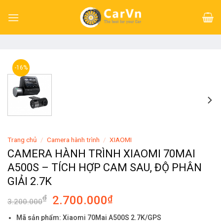
Skip
to
content
-16%
Trang chủ
/
Camera hành trình
/
XIAOMI
CAMERA HÀNH TRÌNH XIAOMI 70MAI
A500S – TÍCH HỢP CAM SAU, ĐỘ PHÂN
GIẢI 2.7K
₫
2.700.000
₫
3.200.000
Mã sản phẩm: Xiaomi 70Mai A500S 2.7K/GPS