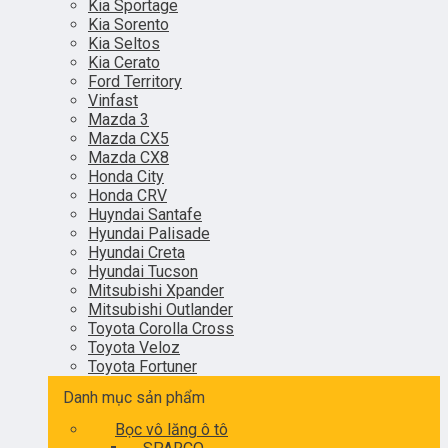
Kia Sportage
Kia Sorento
Kia Seltos
Kia Cerato
Ford Territory
Vinfast
Mazda 3
Mazda CX5
Mazda CX8
Honda City
Honda CRV
Huyndai Santafe
Hyundai Palisade
Hyundai Creta
Hyundai Tucson
Mitsubishi Xpander
Mitsubishi Outlander
Toyota Corolla Cross
Toyota Veloz
Toyota Fortuner
Danh mục sản phẩm
Bọc vô lăng ô tô