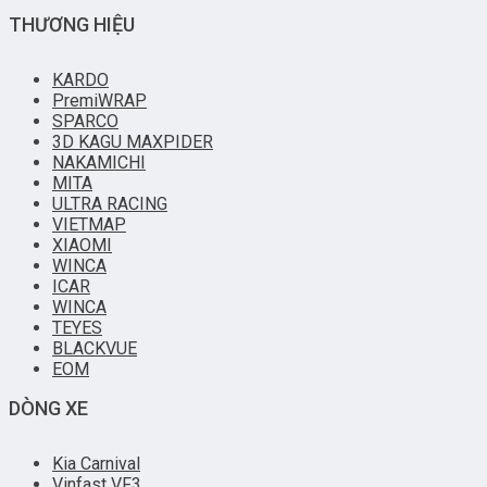
THƯƠNG HIỆU
KARDO
PremiWRAP
SPARCO
3D KAGU MAXPIDER
NAKAMICHI
MITA
ULTRA RACING
VIETMAP
XIAOMI
WINCA
ICAR
WINCA
TEYES
BLACKVUE
EOM
DÒNG XE
Kia Carnival
Vinfast VF3