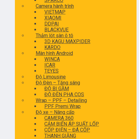
SPARCO
Camera hành trình
VIETMAP
XIAOMI
DDPAI
BLACKVUE
Thảm lót sàn ô tô
3D KAGU MAXPIDER
KARDO
Màn hình Android
WINCA
ICAR
TEYES
Độ Limousine
Độ Đèn – Tăng sáng
ĐỘ BI GẦM
ĐỘ ĐÈN PHA COS
Wrap – PPF – Detailing
PPF Premi Wrap
Độ xe – Nâng cấp
CAMERA 360
CẢM BIẾN ÁP SUẤT LỐP
CỐP ĐIỆN – ĐÁ CỐP
THANH GIẰNG