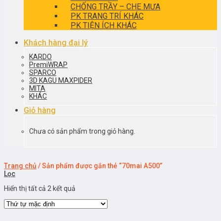
CHỐNG TRẦY – CHE MƯA
PK TRANG TRÍ KHÁC
PK TIỆN ÍCH KHÁC
Khách hàng đại lý
KARDO
PremiWRAP
SPARCO
3D KAGU MAXPIDER
MITA
KHÁC
Giỏ hàng
Chưa có sản phẩm trong giỏ hàng.
Trang chủ
/
Sản phẩm được gắn thẻ “70mai A500”
Lọc
Hiển thị tất cả 2 kết quả