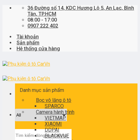
Skip
36 Đường số 14, KDC Hương Lộ 5, An Lạc, Bình
to
Tân, TP.HCM
content
08:00 - 17:00
0907 222 402
Tài khoản
Sản phẩm
Hệ thống cửa hàng
Danh mục sản phẩm
Bọc vô lăng ô tô
SPARCO
Camera hành trình
VIETMAP
XIAOMI
DDPAI
Tìm
BLACKVUE
kiếm: