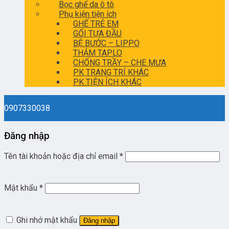
Bọc ghế da ô tô
Phụ kiện tiện ích
GHẾ TRẺ EM
GỐI TỰA ĐẦU
BỆ BƯỚC – LIPPO
THẢM TAPLO
CHỐNG TRẦY – CHE MƯA
PK TRANG TRÍ KHÁC
PK TIỆN ÍCH KHÁC
0907330038
Đăng nhập
Tên tài khoản hoặc địa chỉ email
*
Mật khẩu
*
Ghi nhớ mật khẩu
Đăng nhập