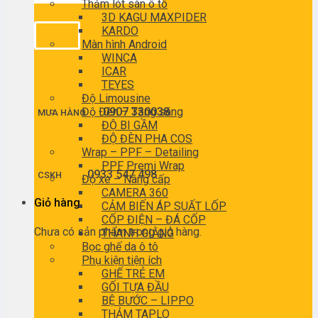
Thảm lót sàn ô tô
3D KAGU MAXPIDER
KARDO
Màn hình Android
WINCA
ICAR
TEYES
Độ Limousine
Độ Đèn – Tăng sáng
0907 330038
MUA HÀNG
ĐỘ BI GẦM
ĐỘ ĐÈN PHA COS
Wrap – PPF – Detailing
PPF Premi Wrap
0933 547 498
CSKH
Độ xe – Nâng cấp
CAMERA 360
Giỏ hàng
CẢM BIẾN ÁP SUẤT LỐP
CỐP ĐIỆN – ĐÁ CỐP
Chưa có sản phẩm trong giỏ hàng.
THANH GIẰNG
Bọc ghế da ô tô
Phụ kiện tiện ích
GHẾ TRẺ EM
GỐI TỰA ĐẦU
BỆ BƯỚC – LIPPO
THẢM TAPLO