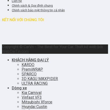
Liên hệ
Chính sách & Quy định chung
Chính sách bảo mật thông tin cá nhân
KẾT NỐI VỚI CHÚNG TÔI
Copyright © CarVn - The Best for Your Car. Thiết kế web bởi
WebDaiTin.com
KHÁCH HÀNG ĐẠI LÝ
KARDO
PremiWRAP
SPARCO
3D KAGU MAXPIDER
ULTRA RACING
Dòng xe
Kia Carnival
Vinfast VF3
Mitsubishi Xforce
Hyundai Custin