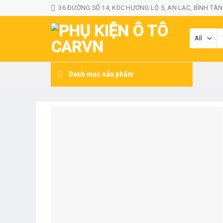
Skip
36 ĐƯỜNG SỐ 14, KDC HƯƠNG LỘ 5, AN LẠC, BÌNH TÂN
to
content
T
k
Danh mục sản phẩm