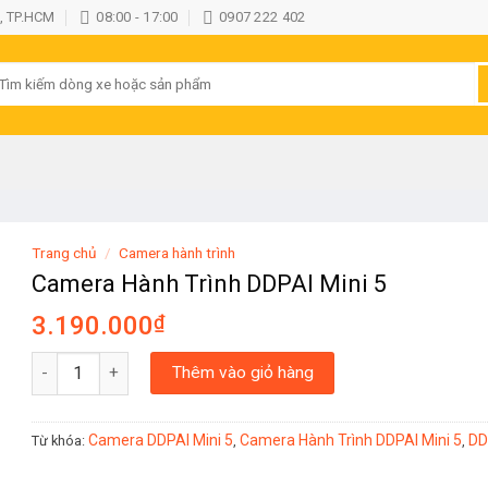
, TP.HCM
08:00 - 17:00
0907 222 402
ìm
iếm:
Trang chủ
/
Camera hành trình
Camera Hành Trình DDPAI Mini 5
3.190.000
₫
Camera Hành Trình DDPAI Mini 5 số lượng
Thêm vào giỏ hàng
Camera DDPAI Mini 5
Camera Hành Trình DDPAI Mini 5
DD
Từ khóa:
,
,