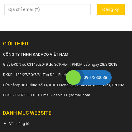
GIỚI THIỆU
CÔNG TY TNHH KADACO VIỆT NAM
Giấy ĐKDN số 0314952049 do Sở KHĐT TP.HCM cấp ngày 28/3/2018
ĐKKD | 122/27/30/7/31 Tôn Đản, Phường 10, Quận 4, TP.HCM
0907330038
Cửa hàng: 36 Đường số 14, KDC Hương lộ 5, P. An Lạc (Bình Tân), TP.HCM
CSKH - 0907 33 00 38 | Email - carvn001@gmail.com
DANH MỤC WEBSITE
Về chúng tôi