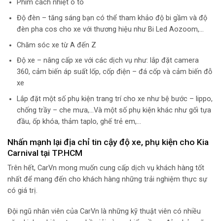
Phim cách nhiệt ô tô
Độ đèn – tăng sáng bạn có thể tham khảo độ bi gầm và độ
đèn pha cos cho xe với thương hiệu như Bi Led Aozoom,…
Chăm sóc xe từ A đến Z
Độ xe – nâng cấp xe với các dịch vụ như: lắp đặt camera
360, cảm biến áp suất lốp, cốp điện – đá cốp và cảm biến đỗ
xe
Lắp đặt một số phụ kiện trang trí cho xe như bệ bước – lippo,
chống trầy – che mưa,…Và một số phụ kiện khác như gối tựa
đầu, ốp khóa, thảm taplo, ghế trẻ em,…
Nhấn mạnh lại địa chỉ tin cậy độ xe, phụ kiện cho Kia
Carnival tại TP.HCM
Trên hết, CarVn mong muốn cung cấp dịch vụ khách hàng tốt
nhất để mang đến cho khách hàng những trải nghiệm thực sự
có giá trị.
Đội ngũ nhân viên của CarVn là những kỹ thuật viên có nhiều