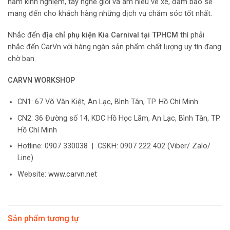
năm kinh nghiệm, tay nghề giỏi và am hiểu về xe, đảm bảo sẽ
mang đến cho khách hàng những dịch vụ chăm sóc tốt nhất.
Nhắc đến
địa chỉ phụ kiện Kia Carnival tại TPHCM
thì phải
nhắc đến CarVn với hàng ngàn sản phẩm chất lượng uy tín đang
chờ bạn.
CARVN WORKSHOP
CN1: 67 Võ Văn Kiệt, An Lạc, Bình Tân, TP. Hồ Chí Minh
CN2: 36 Đường số 14, KDC Hồ Học Lãm, An Lạc, Bình Tân, TP.
Hồ Chí Minh
Hotline: 0907 330038 | CSKH: 0907 222 402 (Viber/ Zalo/
Line)
Website:
www.carvn.net
Sản phẩm tương tự