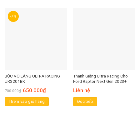
-7%
BỌC VÔ LĂNG ULTRA RACING
Thanh Giằng Ultra Racing Cho
URS201BK
Ford Raptor Next Gen 2023+
650.000
₫
Liên hệ
700.000
₫
Thêm vào giỏ hàng
Đọc tiếp