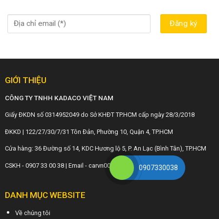
GIỚI THIỆU
CÔNG TY TNHH KADACO VIỆT NAM
Giấy ĐKDN số 0314952049 do Sở KHĐT TP.HCM cấp ngày 28/3/2018
ĐKKD | 122/27/30/7/31 Tôn Đản, Phường 10, Quận 4, TP.HCM
Cửa hàng: 36 Đường số 14, KDC Hương lộ 5, P. An Lạc (Bình Tân), TP.HCM
CSKH - 0907 33 00 38 | Email - carvn001@gmail.com
0907330038
DANH MỤC WEBSITE
Về chúng tôi