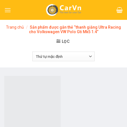
Skip
to
content
Trang chủ
/
Sản phẩm được gắn thẻ “thanh giằng Ultra Racing
cho Volkswagen VW Polo Gti Mk5 1.4”
LỌC