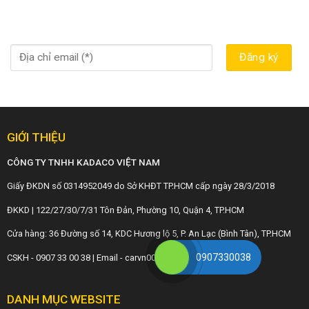
GIỚI THIỆU
CÔNG TY TNHH KADACO VIỆT NAM
Giấy ĐKDN số 0314952049 do Sở KHĐT TP.HCM cấp ngày 28/3/2018
ĐKKD | 122/27/30/7/31 Tôn Đản, Phường 10, Quận 4, TP.HCM
Cửa hàng: 36 Đường số 14, KDC Hương lộ 5, P. An Lạc (Bình Tân), TP.HCM
0907330038
CSKH - 0907 33 00 38 | Email - carvn001@gmail.com
DANH MỤC WEBSITE