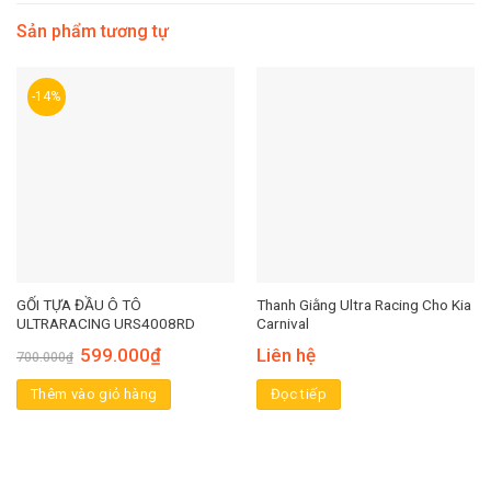
Sản phẩm tương tự
-14%
GỐI TỰA ĐẦU Ô TÔ
Thanh Giằng Ultra Racing Cho Kia
ULTRARACING URS4008RD
Carnival
599.000
₫
Liên hệ
700.000
₫
Thêm vào giỏ hàng
Đọc tiếp