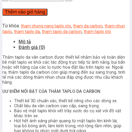
TAPLO
DA
Thêm vào giỏ hàng
CARBON
CHO
MAZDA
Từ khóa:
,
,
tham chong nang taplo oto
tham da carbon
tham nhun
3
,
,
,
taplo
tham taplo da
tham taplo da carbon
tham taplo oto
số
Mô tả
lượng
Đánh giá (0)
Thảm taplo da vân carbon được thiết kế nhằm bảo vệ toàn diện
bề mặt taplo xe khỏi các tác động trực tiếp từ ánh nắng, bụi bẩn
hoặc vết hằng của các lọ nước hoa đặt lâu trên taplo xe. Ngoài
ra, thảm taplo da carbon còn giúp mang đến sự sang trọng, tinh
tế mà các dòng thảm nhun chưa đáp ứng được nhu cầu khách
hàng.
UƯ ĐIỂM NỔI BẬT CỦA THẢM TAPLO DA CARBON:
Thiết kế 3D chuẩn xác, thiết kế riêng cho các dòng xe.
Chất liệu da vân carbon cao cấp, sang trọng.
Bảo vệ mặt taplo khỏi vết trầy xước do cọ xát với đồ vật
khác trên xe.
Hút hết ánh sáng phản quang từ mặt taplo lên kính lái,
loại bỏ bóng ảnh, làm kính trong, mở rộng tầm nhìn, giúp
bạn không bị nhức mắt dưới trời nắng.