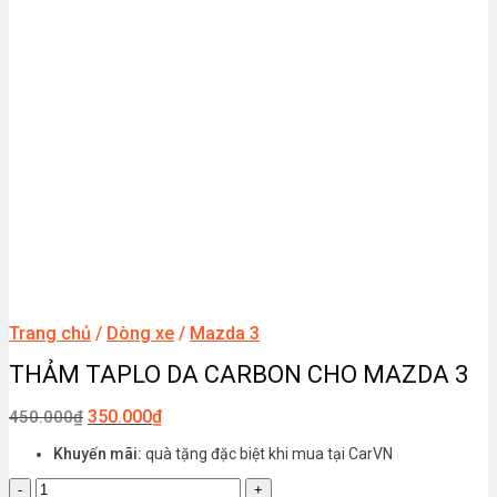
Trang chủ
/
Dòng xe
/
Mazda 3
THẢM TAPLO DA CARBON CHO MAZDA 3
350.000
₫
450.000
₫
Khuyến mãi:
quà tặng đặc biệt khi mua tại CarVN
THẢM