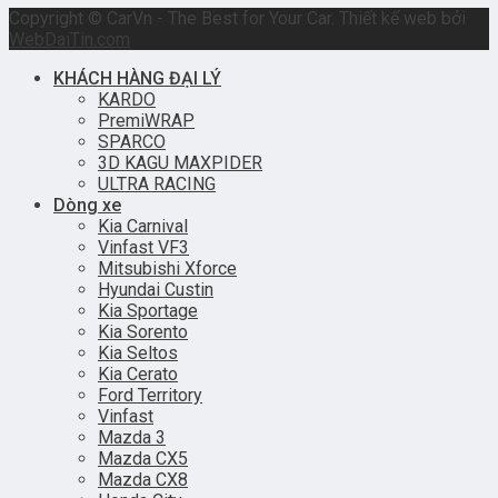
Copyright © CarVn - The Best for Your Car. Thiết kế web bởi
WebDaiTin.com
KHÁCH HÀNG ĐẠI LÝ
KARDO
PremiWRAP
SPARCO
3D KAGU MAXPIDER
ULTRA RACING
Dòng xe
Kia Carnival
Vinfast VF3
Mitsubishi Xforce
Hyundai Custin
Kia Sportage
Kia Sorento
Kia Seltos
Kia Cerato
Ford Territory
Vinfast
Mazda 3
Mazda CX5
Mazda CX8