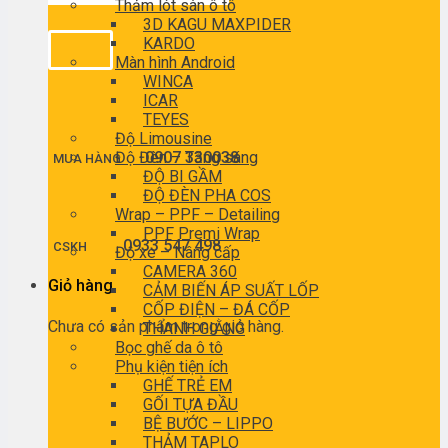
Thảm lót sàn ô tô
3D KAGU MAXPIDER
KARDO
Màn hình Android
WINCA
ICAR
TEYES
Độ Limousine
Độ Đèn – Tăng sáng
0907 330038
MUA HÀNG
ĐỘ BI GẦM
ĐỘ ĐÈN PHA COS
Wrap – PPF – Detailing
PPF Premi Wrap
0933 547 498
CSKH
Độ xe – Nâng cấp
CAMERA 360
Giỏ hàng
CẢM BIẾN ÁP SUẤT LỐP
CỐP ĐIỆN – ĐÁ CỐP
Chưa có sản phẩm trong giỏ hàng.
THANH GIẰNG
Bọc ghế da ô tô
Phụ kiện tiện ích
GHẾ TRẺ EM
GỐI TỰA ĐẦU
BỆ BƯỚC – LIPPO
THẢM TAPLO