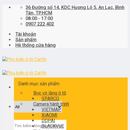
Skip
36 Đường số 14, KDC Hương Lộ 5, An Lạc, Bình
to
Tân, TP.HCM
content
08:00 - 17:00
0907 222 402
Tài khoản
Sản phẩm
Hệ thống cửa hàng
Danh mục sản phẩm
Bọc vô lăng ô tô
SPARCO
Camera hành trình
VIETMAP
XIAOMI
DDPAI
Tìm
BLACKVUE
kiếm: