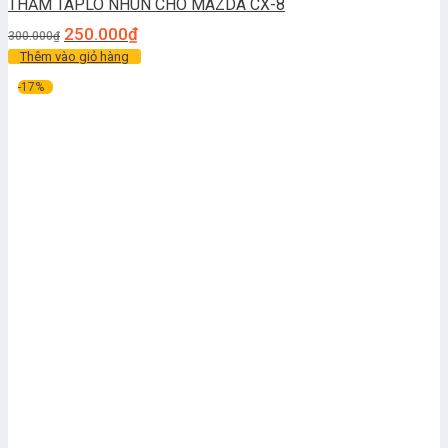
THẢM TAPLO NHUN CHO MAZDA CX-8
250.000
₫
300.000
₫
Thêm vào giỏ hàng
-17%