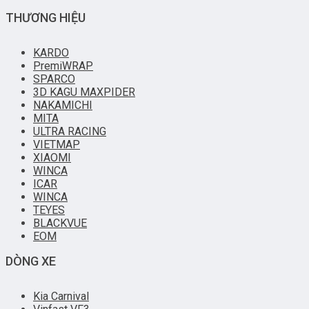
THƯƠNG HIỆU
KARDO
PremiWRAP
SPARCO
3D KAGU MAXPIDER
NAKAMICHI
MITA
ULTRA RACING
VIETMAP
XIAOMI
WINCA
ICAR
WINCA
TEYES
BLACKVUE
EOM
DÒNG XE
Kia Carnival