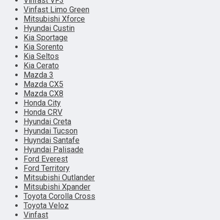
Vinfast VF3
Vinfast Limo Green
Mitsubishi Xforce
Hyundai Custin
Kia Sportage
Kia Sorento
Kia Seltos
Kia Cerato
Mazda 3
Mazda CX5
Mazda CX8
Honda City
Honda CRV
Hyundai Creta
Hyundai Tucson
Huyndai Santafe
Hyundai Palisade
Ford Everest
Ford Territory
Mitsubishi Outlander
Mitsubishi Xpander
Toyota Corolla Cross
Toyota Veloz
Vinfast