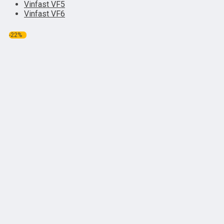
Vinfast VF5
Vinfast VF6
-22%