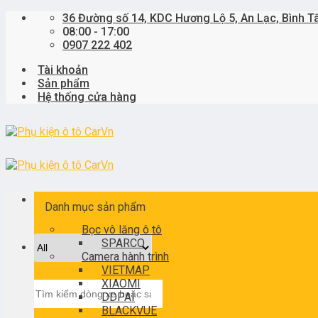
Skip
36 Đường số 14, KDC Hương Lộ 5, An Lạc, Bình T
to
08:00 - 17:00
content
0907 222 402
Tài khoản
Sản phẩm
Hệ thống cửa hàng
Danh mục sản phẩm
Bọc vô lăng ô tô
SPARCO
Camera hành trình
VIETMAP
XIAOMI
Tìm
DDPAI
kiếm:
BLACKVUE