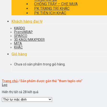
CHỐNG TRẦY – CHE MƯA
PK TRANG TRÍ KHÁC
PK TIỆN ÍCH KHÁC
Khách hàng đại lý
KARDO
PremiWRAP
SPARCO
3D KAGU MAXPIDER
MITA
KHÁC
Giỏ hàng
Chưa có sản phẩm trong giỏ hàng.
Trang chủ
/
Sản phẩm được gắn thẻ “tham taplo oto”
Lọc
Hiển thị tất cả 28 kết quả