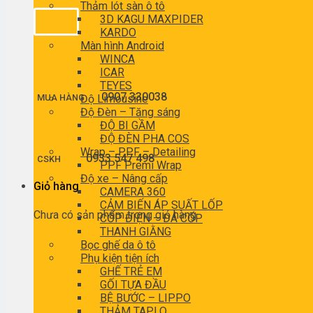
Thảm lót sàn ô tô
3D KAGU MAXPIDER
KARDO
Màn hình Android
WINCA
ICAR
TEYES
0907 330038
MUA HÀNG
Độ Limousine
Độ Đèn – Tăng sáng
ĐỘ BI GẦM
ĐỘ ĐÈN PHA COS
Wrap – PPF – Detailing
0933 547 498
CSKH
PPF Premi Wrap
Độ xe – Nâng cấp
Giỏ hàng
CAMERA 360
CẢM BIẾN ÁP SUẤT LỐP
Chưa có sản phẩm trong giỏ hàng.
CỐP ĐIỆN – ĐÁ CỐP
THANH GIẰNG
Bọc ghế da ô tô
Phụ kiện tiện ích
GHẾ TRẺ EM
GỐI TỰA ĐẦU
BỆ BƯỚC – LIPPO
THẢM TAPLO