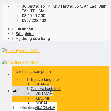
Skip
36 Đường số 14, KDC Hương Lộ 5, An Lạc, Bình
to
Tân, TP.HCM
content
08:00 - 17:00
0907 222 402
Tài khoản
Sản phẩm
Hệ thống cửa hàng
Danh mục sản phẩm
Bọc vô lăng ô tô
SPARCO
Camera hành trình
VIETMAP
XIAOMI
DDPAI
Tìm
BLACKVUE
kiếm: