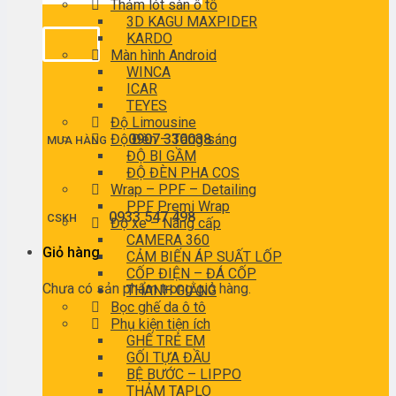
Thảm lót sàn ô tô
3D KAGU MAXPIDER
KARDO
Màn hình Android
WINCA
ICAR
TEYES
Độ Limousine
Độ Đèn – Tăng sáng
0907 330038
MUA HÀNG
ĐỘ BI GẦM
ĐỘ ĐÈN PHA COS
Wrap – PPF – Detailing
PPF Premi Wrap
0933 547 498
CSKH
Độ xe – Nâng cấp
CAMERA 360
Giỏ hàng
CẢM BIẾN ÁP SUẤT LỐP
CỐP ĐIỆN – ĐÁ CỐP
Chưa có sản phẩm trong giỏ hàng.
THANH GIẰNG
Bọc ghế da ô tô
Phụ kiện tiện ích
GHẾ TRẺ EM
GỐI TỰA ĐẦU
BỆ BƯỚC – LIPPO
THẢM TAPLO