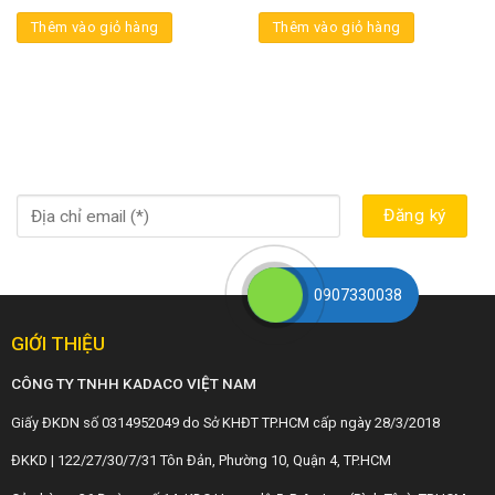
Thêm vào giỏ hàng
Thêm vào giỏ hàng
0907330038
GIỚI THIỆU
CÔNG TY TNHH KADACO VIỆT NAM
Giấy ĐKDN số 0314952049 do Sở KHĐT TP.HCM cấp ngày 28/3/2018
ĐKKD | 122/27/30/7/31 Tôn Đản, Phường 10, Quận 4, TP.HCM