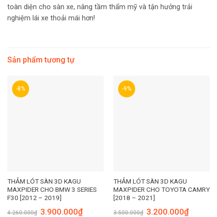
toàn diện cho sàn xe, nâng tầm thẩm mỹ và tận hưởng trải
nghiệm lái xe thoải mái hơn!
Sản phẩm tương tự
-8%
-9%
THẢM LÓT SÀN 3D KAGU
THẢM LÓT SÀN 3D KAGU
MAXPIDER CHO BMW 3 SERIES
MAXPIDER CHO TOYOTA CAMRY
F30 [2012 – 2019]
[2018 – 2021]
3.900.000
₫
3.200.000
₫
4.260.000
₫
3.500.000
₫