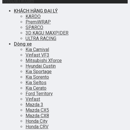
WebDaiTin.com
KHÁCH HÀNG ĐẠI LÝ
KARDO
PremiWRAP
SPARCO
3D KAGU MAXPIDER
ULTRA RACING
Dòng xe
Kia Carnival
Vinfast VF3
Mitsubishi Xforce
Hyundai Custin
Kia Sportage
Kia Sorento
Kia Seltos
Kia Cerato
Ford Territory
Vinfast
Mazda 3
Mazda CX5
Mazda CX8
Honda City
Honda CRV