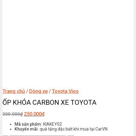
Trang chủ
/
Dòng xe
/
Toyota Vios
ỐP KHÓA CARBON XE TOYOTA
250.000
₫
300.000
₫
Mã sản phẩm:
KIAKEY02
Khuyến mãi:
quà tặng đặc biệt khi mua tại CarVN