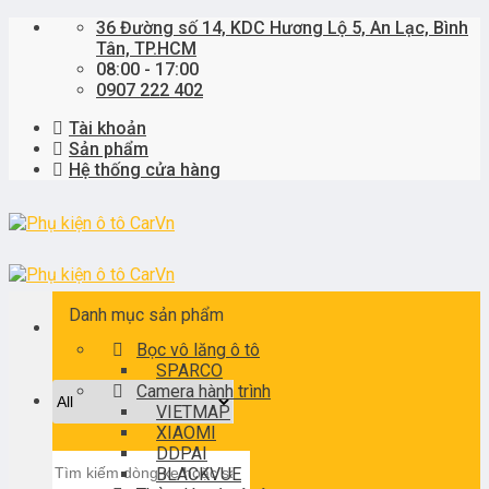
Skip
36 Đường số 14, KDC Hương Lộ 5, An Lạc, Bình
to
Tân, TP.HCM
content
08:00 - 17:00
0907 222 402
Tài khoản
Sản phẩm
Hệ thống cửa hàng
Danh mục sản phẩm
Bọc vô lăng ô tô
SPARCO
Camera hành trình
VIETMAP
XIAOMI
DDPAI
Tìm
BLACKVUE
kiếm: