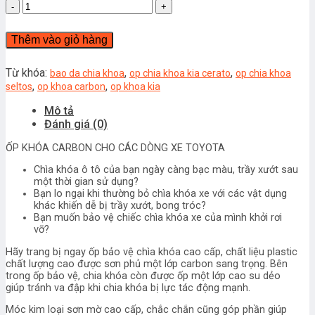
ỐP
KHÓA
CARBON
Thêm vào giỏ hàng
XE
TOYOTA
số
Từ khóa:
,
,
bao da chia khoa
op chia khoa kia cerato
op chia khoa
lượng
,
,
seltos
op khoa carbon
op khoa kia
Mô tả
Đánh giá (0)
ỐP KHÓA CARBON CHO CÁC DÒNG XE TOYOTA
Chìa khóa ô tô của bạn ngày càng bạc màu, trầy xướt sau
một thời gian sử dụng?
Bạn lo ngại khi thường bỏ chìa khóa xe với các vật dụng
khác khiến dễ bị trầy xướt, bong tróc?
Bạn muốn bảo vệ chiếc chìa khóa xe của mình khởi rơi
vỡ?
Hãy trang bị ngay ốp bảo vệ chìa khóa cao cấp, chất liệu plastic
chất lượng cao được sơn phủ một lớp carbon sang trọng. Bên
trong ốp bảo vệ, chia khóa còn được ốp một lớp cao su dẻo
giúp tránh va đập khi chia khóa bị lực tác động mạnh.
Móc kim loại sơn mờ cao cấp, chắc chắn cũng góp phần giúp