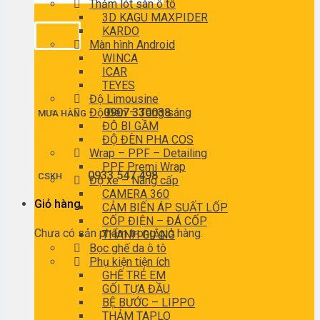
Thảm lót sàn ô tô
3D KAGU MAXPIDER
KARDO
Màn hình Android
WINCA
ICAR
TEYES
Độ Limousine
Độ Đèn – Tăng sáng
0907 330038
MUA HÀNG
ĐỘ BI GẦM
ĐỘ ĐÈN PHA COS
Wrap – PPF – Detailing
PPF Premi Wrap
0933 547 498
CSKH
Độ xe – Nâng cấp
CAMERA 360
Giỏ hàng
CẢM BIẾN ÁP SUẤT LỐP
CỐP ĐIỆN – ĐÁ CỐP
Chưa có sản phẩm trong giỏ hàng.
THANH GIẰNG
Bọc ghế da ô tô
Phụ kiện tiện ích
GHẾ TRẺ EM
GỐI TỰA ĐẦU
BỆ BƯỚC – LIPPO
THẢM TAPLO