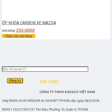
ỐP KHÓA CARBON XE MAZDA
250.000
₫
300.000
₫
Thêm vào giỏ hàng
GIỚI THIỆU
CÔNG TY TNHH KADACO VIỆT NAM
Giấy ĐKDN số 0314952049 do Sở KHĐT TP.HCM cấp ngày 28/3/2018
ĐKKD | 122/27/30/7/31 Tôn Đản, Phường 10, Quận 4, TP.HCM