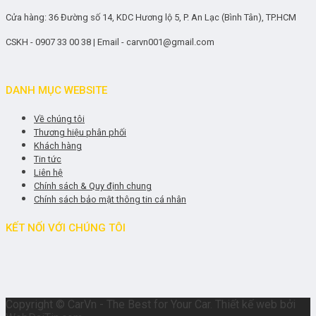
Cửa hàng: 36 Đường số 14, KDC Hương lộ 5, P. An Lạc (Bình Tân), TP.HCM
CSKH - 0907 33 00 38 | Email - carvn001@gmail.com
DANH MỤC WEBSITE
Về chúng tôi
Thương hiệu phân phối
Khách hàng
Tin tức
Liên hệ
Chính sách & Quy định chung
Chính sách bảo mật thông tin cá nhân
KẾT NỐI VỚI CHÚNG TÔI
Copyright © CarVn - The Best for Your Car. Thiết kế web bởi