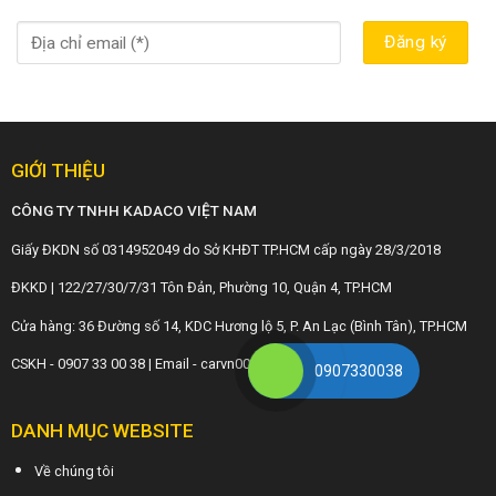
GIỚI THIỆU
CÔNG TY TNHH KADACO VIỆT NAM
Giấy ĐKDN số 0314952049 do Sở KHĐT TP.HCM cấp ngày 28/3/2018
ĐKKD | 122/27/30/7/31 Tôn Đản, Phường 10, Quận 4, TP.HCM
Cửa hàng: 36 Đường số 14, KDC Hương lộ 5, P. An Lạc (Bình Tân), TP.HCM
CSKH - 0907 33 00 38 | Email - carvn001@gmail.com
0907330038
DANH MỤC WEBSITE
Về chúng tôi