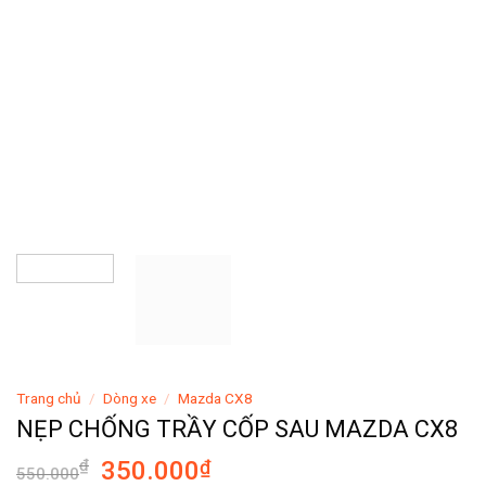
Trang chủ
/
Dòng xe
/
Mazda CX8
NẸP CHỐNG TRẦY CỐP SAU MAZDA CX8
₫
350.000
₫
550.000