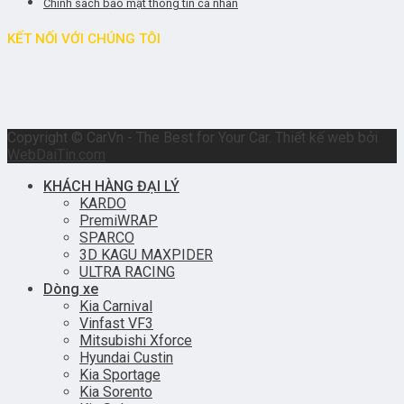
Chính sách bảo mật thông tin cá nhân
KẾT NỐI VỚI CHÚNG TÔI
Copyright © CarVn - The Best for Your Car. Thiết kế web bởi
WebDaiTin.com
KHÁCH HÀNG ĐẠI LÝ
KARDO
PremiWRAP
SPARCO
3D KAGU MAXPIDER
ULTRA RACING
Dòng xe
Kia Carnival
Vinfast VF3
Mitsubishi Xforce
Hyundai Custin
Kia Sportage
Kia Sorento