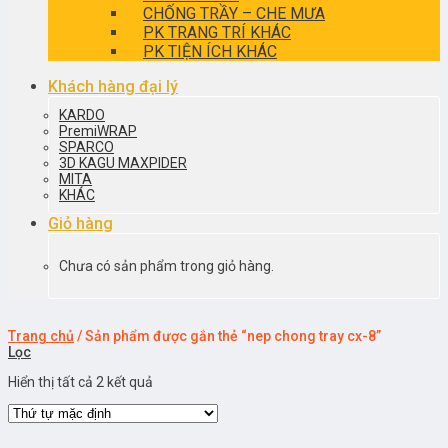
CHỐNG TRẦY – CHE MƯA
PK TRANG TRÍ KHÁC
PK TIỆN ÍCH KHÁC
Khách hàng đại lý
KARDO
PremiWRAP
SPARCO
3D KAGU MAXPIDER
MITA
KHÁC
Giỏ hàng
Chưa có sản phẩm trong giỏ hàng.
Trang chủ
/
Sản phẩm được gắn thẻ “nep chong tray cx-8”
Lọc
Hiển thị tất cả 2 kết quả