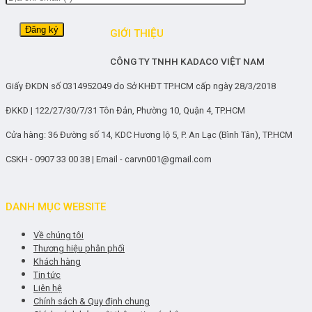
GIỚI THIỆU
CÔNG TY TNHH KADACO VIỆT NAM
Giấy ĐKDN số 0314952049 do Sở KHĐT TP.HCM cấp ngày 28/3/2018
ĐKKD | 122/27/30/7/31 Tôn Đản, Phường 10, Quận 4, TP.HCM
Cửa hàng: 36 Đường số 14, KDC Hương lộ 5, P. An Lạc (Bình Tân), TP.HCM
CSKH - 0907 33 00 38 | Email - carvn001@gmail.com
DANH MỤC WEBSITE
Về chúng tôi
Thương hiệu phân phối
Khách hàng
Tin tức
Liên hệ
Chính sách & Quy định chung