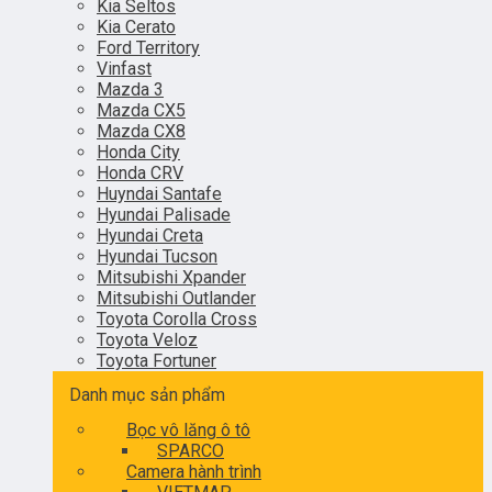
Kia Seltos
Kia Cerato
Ford Territory
Vinfast
Mazda 3
Mazda CX5
Mazda CX8
Honda City
Honda CRV
Huyndai Santafe
Hyundai Palisade
Hyundai Creta
Hyundai Tucson
Mitsubishi Xpander
Mitsubishi Outlander
Toyota Corolla Cross
Toyota Veloz
Toyota Fortuner
Danh mục sản phẩm
Bọc vô lăng ô tô
SPARCO
Camera hành trình