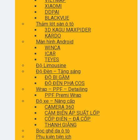
VIETMAP
XIAOMI
DDPAI
BLACKVUE
Thảm lót sàn ô tô
3D KAGU MAXPIDER
KARDO
Màn hình Android
WINCA
ICAR
TEYES
Độ Limousine
Độ Đèn – Tăng sáng
ĐỘ BI GẦM
ĐỘ ĐÈN PHA COS
Wrap – PPF – Detailing
PPF Premi Wrap
Độ xe – Nâng cấp
CAMERA 360
CẢM BIẾN ÁP SUẤT LỐP
CỐP ĐIỆN – ĐÁ CỐP
THANH GIẰNG
Bọc ghế da ô tô
Phụ kiện tiện ích