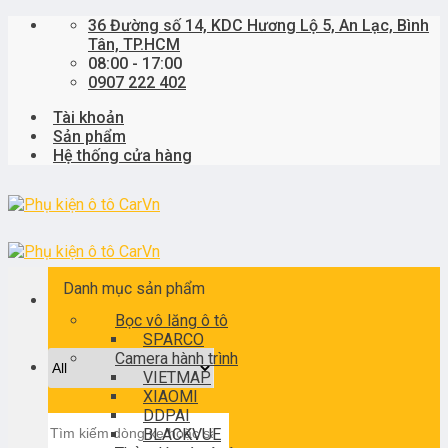
Skip
36 Đường số 14, KDC Hương Lộ 5, An Lạc, Bình
to
Tân, TP.HCM
content
08:00 - 17:00
0907 222 402
Tài khoản
Sản phẩm
Hệ thống cửa hàng
Danh mục sản phẩm
Bọc vô lăng ô tô
SPARCO
Camera hành trình
VIETMAP
XIAOMI
DDPAI
Tìm
BLACKVUE
kiếm: