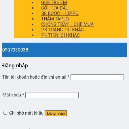
GHẾ TRẺ EM
GỐI TỰA ĐẦU
BỆ BƯỚC – LIPPO
THẢM TAPLO
CHỐNG TRẦY – CHE MƯA
PK TRANG TRÍ KHÁC
PK TIỆN ÍCH KHÁC
0907330038
Đăng nhập
Tên tài khoản hoặc địa chỉ email
*
Mật khẩu
*
Ghi nhớ mật khẩu
Đăng nhập