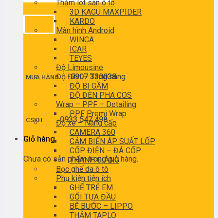
Thảm lót sàn ô tô
3D KAGU MAXPIDER
KARDO
Màn hình Android
WINCA
ICAR
TEYES
Độ Limousine
Độ Đèn – Tăng sáng
0907 330038
MUA HÀNG
ĐỘ BI GẦM
ĐỘ ĐÈN PHA COS
Wrap – PPF – Detailing
PPF Premi Wrap
0933 547 498
CSKH
Độ xe – Nâng cấp
CAMERA 360
Giỏ hàng
CẢM BIẾN ÁP SUẤT LỐP
CỐP ĐIỆN – ĐÁ CỐP
Chưa có sản phẩm trong giỏ hàng.
THANH GIẰNG
Bọc ghế da ô tô
Phụ kiện tiện ích
GHẾ TRẺ EM
GỐI TỰA ĐẦU
BỆ BƯỚC – LIPPO
THẢM TAPLO