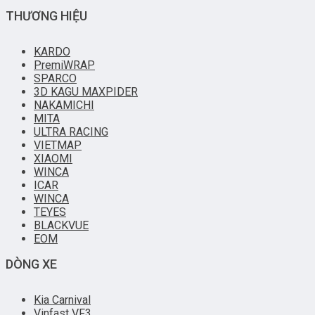
THƯƠNG HIỆU
KARDO
PremiWRAP
SPARCO
3D KAGU MAXPIDER
NAKAMICHI
MITA
ULTRA RACING
VIETMAP
XIAOMI
WINCA
ICAR
WINCA
TEYES
BLACKVUE
EOM
DÒNG XE
Kia Carnival
Vinfast VF3