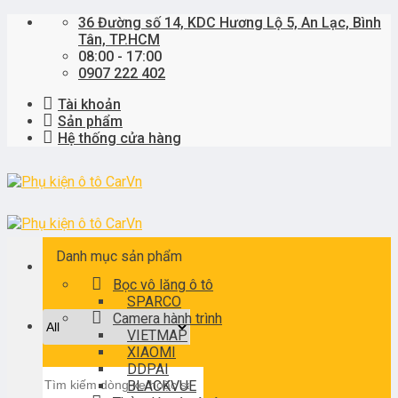
Skip
36 Đường số 14, KDC Hương Lộ 5, An Lạc, Bình
to
Tân, TP.HCM
content
08:00 - 17:00
0907 222 402
Tài khoản
Sản phẩm
Hệ thống cửa hàng
Danh mục sản phẩm
Bọc vô lăng ô tô
SPARCO
Camera hành trình
VIETMAP
XIAOMI
DDPAI
Tìm
BLACKVUE
kiếm: