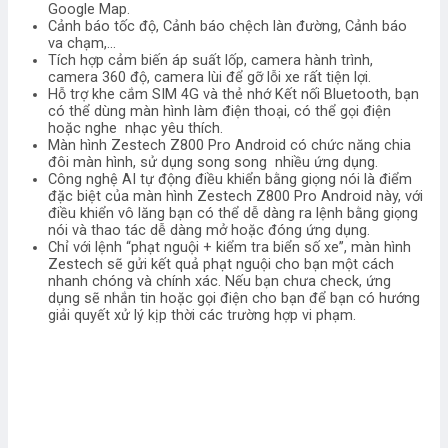
Google Map.
Cảnh báo tốc độ, Cảnh báo chệch làn đường, Cảnh báo
va chạm,…
Tích hợp cảm biến áp suất lốp, camera hành trình,
camera 360 độ, camera lùi để gỡ lỗi xe rất tiện lợi.
Hỗ trợ khe cắm SIM 4G và thẻ nhớ Kết nối Bluetooth, bạn
có thể dùng màn hình làm điện thoại, có thể gọi điện
hoặc nghe nhạc yêu thích.
Màn hình Zestech Z800 Pro Android có chức năng chia
đôi màn hình, sử dụng song song nhiều ứng dụng.
Công nghệ AI tự động điều khiển bằng giọng nói là điểm
đặc biệt của màn hình Zestech Z800 Pro Android này, với
điều khiển vô lăng bạn có thể dễ dàng ra lệnh bằng giọng
nói và thao tác dễ dàng mở hoặc đóng ứng dụng.
Chỉ với lệnh “phạt nguội + kiểm tra biển số xe”, màn hình
Zestech sẽ gửi kết quả phạt nguội cho bạn một cách
nhanh chóng và chính xác. Nếu bạn chưa check, ứng
dụng sẽ nhắn tin hoặc gọi điện cho bạn để bạn có hướng
giải quyết xử lý kịp thời các trường hợp vi phạm.