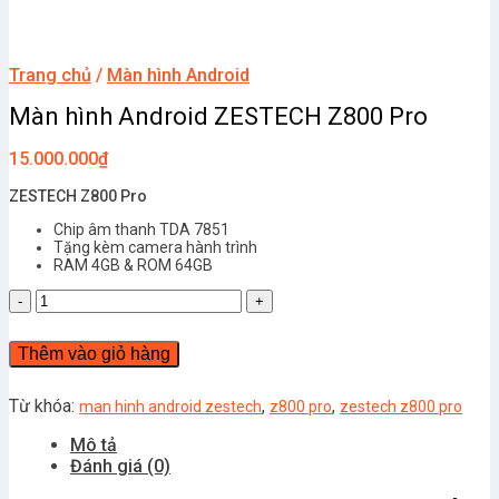
Trang chủ
/
Màn hình Android
Màn hình Android ZESTECH Z800 Pro
15.000.000
₫
ZESTECH Z800 Pro
Chip âm thanh TDA 7851
Tặng kèm camera hành trình
RAM 4GB & ROM 64GB
Màn
hình
Android
Thêm vào giỏ hàng
ZESTECH
Z800
Pro
Từ khóa:
,
,
man hinh android zestech
z800 pro
zestech z800 pro
số
Mô tả
lượng
Đánh giá (0)