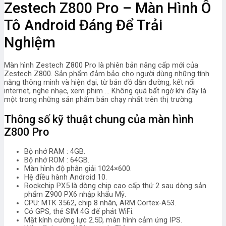
Zestech Z800 Pro – Màn Hình Ô
Tô Android Đáng Để Trải
Nghiệm
Màn hình Zestech Z800 Pro là phiên bản nâng cấp mới của
Zestech Z800. Sản phẩm đảm bảo cho người dùng những tính
năng thông minh và hiện đại, từ bản đồ dẫn đường, kết nối
internet, nghe nhạc, xem phim … Không quá bất ngờ khi đây là
một trong những sản phẩm bán chạy nhất trên thị trường.
Thông số kỹ thuật chung của màn hình
Z800 Pro
Bộ nhớ RAM : 4GB.
Bộ nhớ ROM : 64GB.
Màn hình độ phân giải 1024×600.
Hệ điều hành Android 10.
Rockchip PX5 là dòng chip cao cấp thứ 2 sau dòng sản
phẩm Z900 PX6 nhập khẩu Mỹ.
CPU: MTK 3562, chip 8 nhân, ARM Cortex-A53.
Có GPS, thẻ SIM 4G để phát WiFi.
Mặt kính cường lực 2.5D, màn hình cảm ứng IPS.