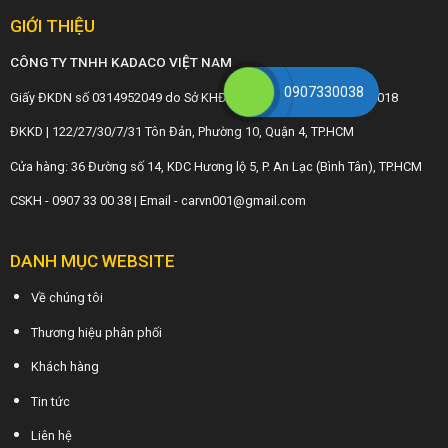
GIỚI THIỆU
CÔNG TY TNHH KADACO VIỆT NAM
0907330038
Giấy ĐKDN số 0314952049 do Sở KHĐT TP.HCM cấp ngày 28/3/2018
ĐKKD | 122/27/30/7/31 Tôn Đản, Phường 10, Quận 4, TP.HCM
Cửa hàng: 36 Đường số 14, KDC Hương lộ 5, P. An Lạc (Bình Tân), TP.HCM
CSKH - 0907 33 00 38 | Email - carvn001@gmail.com
DANH MỤC WEBSITE
Về chúng tôi
Thương hiệu phân phối
Khách hàng
Tin tức
Liên hệ