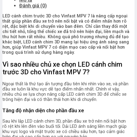
Đánh giá (0)
LED cánh chim trước 3D cho Vinfast MPV 7 là nâng cấp ngoại
thất giúp phần đầu xe trở nên nổi bật và có điểm nhấn hơn rõ
rệt, đặc biệt khi di chuyển vào ban đêm. Chỉ cần thay đổi một
chi tiết nhỏ, tổng thể chiếc xe đã trở nên hiện đại, liền mạch và
thu hút hơn rất nhiều. Không quá phô trương nhưng đủ để tạo
khác biệt, LED cánh chim 3D mang lại hiệu ứng ánh sáng sang
hơn, giúp Vinfast MPV 7 có diện mạo cao cấp và nổi bật hơn
trong quá trình sử dụng hàng ngày.
Vì sao nhiều chủ xe chọn LED cánh chim
trước 3D cho Vinfast MPV 7?
Ngoại thất là thứ tạo ấn tượng đầu tiên khi nhìn vào xe, và phần
đầu xe luôn là khu vực dễ tạo điểm nhấn nhất. Chính vì vậy,
nhiều chủ xe lựa chọn nâng cấp LED cánh chim 3D để chiếc xe
trông hiện đại và có thần thái hơn khi di chuyển.
Tăng độ nhận diện cho phần đầu xe
Sau khi lắp LED cánh chim 3D, phần đầu xe trở nên nổi bật hơn
rõ rệt khi lên đèn vào buổi tối. Dải LED ánh sáng liền mạch giúp
khu vực logo và mặt trước xe có chiều sâu hơn, tạo cảm giác
hiện đại và cao cấp hơn so với nguyên bản.