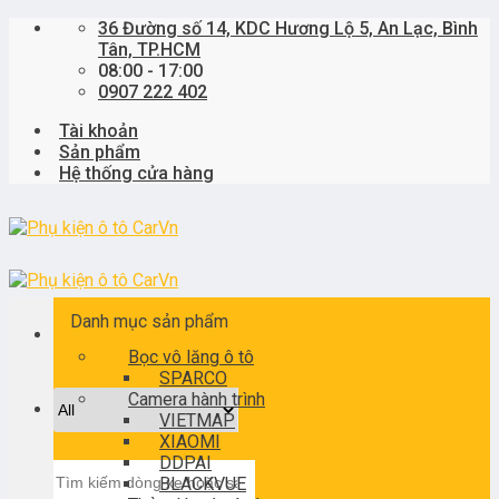
Skip
36 Đường số 14, KDC Hương Lộ 5, An Lạc, Bình
to
Tân, TP.HCM
content
08:00 - 17:00
0907 222 402
Tài khoản
Sản phẩm
Hệ thống cửa hàng
Danh mục sản phẩm
Bọc vô lăng ô tô
SPARCO
Camera hành trình
VIETMAP
XIAOMI
DDPAI
Tìm
BLACKVUE
kiếm: