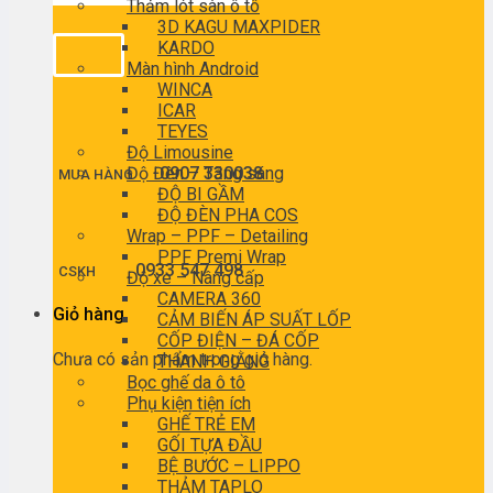
Thảm lót sàn ô tô
3D KAGU MAXPIDER
KARDO
Màn hình Android
WINCA
ICAR
TEYES
Độ Limousine
Độ Đèn – Tăng sáng
0907 330038
MUA HÀNG
ĐỘ BI GẦM
ĐỘ ĐÈN PHA COS
Wrap – PPF – Detailing
PPF Premi Wrap
0933 547 498
CSKH
Độ xe – Nâng cấp
CAMERA 360
Giỏ hàng
CẢM BIẾN ÁP SUẤT LỐP
CỐP ĐIỆN – ĐÁ CỐP
Chưa có sản phẩm trong giỏ hàng.
THANH GIẰNG
Bọc ghế da ô tô
Phụ kiện tiện ích
GHẾ TRẺ EM
GỐI TỰA ĐẦU
BỆ BƯỚC – LIPPO
THẢM TAPLO