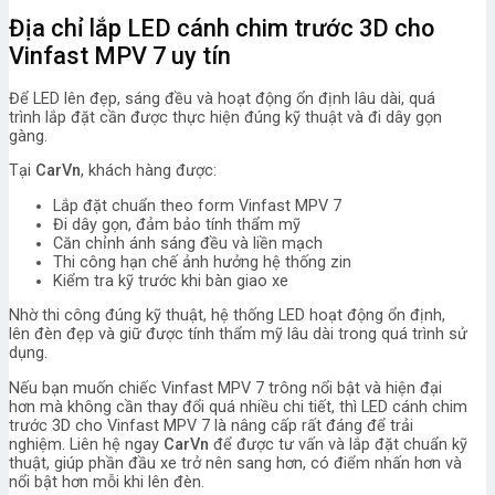
Địa chỉ lắp LED cánh chim trước 3D cho
Vinfast MPV 7 uy tín
Để LED lên đẹp, sáng đều và hoạt động ổn định lâu dài, quá
trình lắp đặt cần được thực hiện đúng kỹ thuật và đi dây gọn
gàng.
Tại
CarVn
, khách hàng được:
Lắp đặt chuẩn theo form Vinfast MPV 7
Đi dây gọn, đảm bảo tính thẩm mỹ
Căn chỉnh ánh sáng đều và liền mạch
Thi công hạn chế ảnh hưởng hệ thống zin
Kiểm tra kỹ trước khi
bàn giao xe
Nhờ thi công đúng kỹ thuật, hệ thống LED hoạt động ổn định,
lên đèn đẹp và giữ được tính thẩm mỹ lâu dài trong quá trình sử
dụng.
Nếu bạn muốn chiếc Vinfast MPV 7 trông nổi bật và hiện đại
hơn mà không cần thay đổi quá nhiều chi tiết, thì LED cánh chim
trước 3D cho Vinfast MPV 7 là nâng cấp rất đáng để trải
nghiệm. Liên hệ ngay
CarVn
để được tư vấn và lắp đặt chuẩn kỹ
thuật, giúp phần đầu xe trở nên sang hơn, có điểm nhấn hơn và
nổi bật hơn mỗi khi lên đèn.