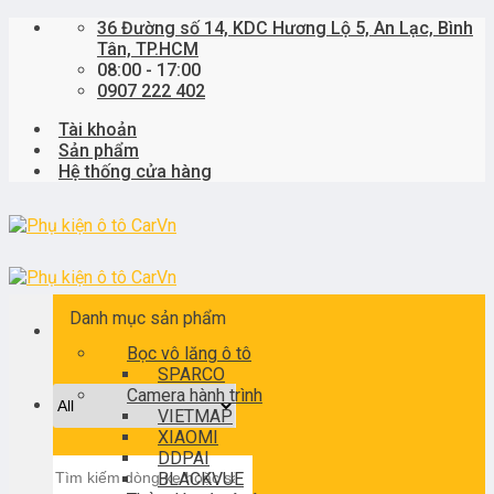
Skip
36 Đường số 14, KDC Hương Lộ 5, An Lạc, Bình
to
Tân, TP.HCM
content
08:00 - 17:00
0907 222 402
Tài khoản
Sản phẩm
Hệ thống cửa hàng
Danh mục sản phẩm
Bọc vô lăng ô tô
SPARCO
Camera hành trình
VIETMAP
XIAOMI
DDPAI
Tìm
BLACKVUE
kiếm: