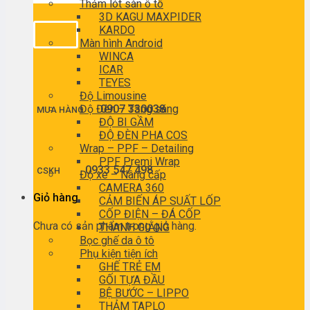
Thảm lót sàn ô tô
3D KAGU MAXPIDER
KARDO
Màn hình Android
WINCA
ICAR
TEYES
Độ Limousine
Độ Đèn – Tăng sáng
0907 330038
MUA HÀNG
ĐỘ BI GẦM
ĐỘ ĐÈN PHA COS
Wrap – PPF – Detailing
PPF Premi Wrap
0933 547 498
CSKH
Độ xe – Nâng cấp
CAMERA 360
Giỏ hàng
CẢM BIẾN ÁP SUẤT LỐP
CỐP ĐIỆN – ĐÁ CỐP
Chưa có sản phẩm trong giỏ hàng.
THANH GIẰNG
Bọc ghế da ô tô
Phụ kiện tiện ích
GHẾ TRẺ EM
GỐI TỰA ĐẦU
BỆ BƯỚC – LIPPO
THẢM TAPLO