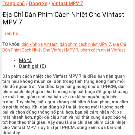
Trang chủ
/
Dòng xe
/
Vinfast MPV 7
Địa Chỉ Dán Phim Cách Nhiệt Cho Vinfast
MPV 7
Liên hệ
Từ khóa:
,
,
dán kính xe Vinfast
dán phim cách nhiệt MPV 7
Địa Chỉ
,
Dán Phim Cách Nhiệt Cho Vinfast MPV 7
phim cách nhiệt Vinfast
Mô tả
Đánh giá (0)
Dán phim cách nhiệt cho Vinfast MPV 7 là điều bạn nên quan
tâm nếu không muốn xe luôn trong tình trạng nóng hầm mỗi
khi đỗ ngoài trời. Với điều kiện nắng nóng như ở TP.HCM, dán
phim cách nhiệt gần như là nâng cấp bắt buộc để giúp khoang
xe mát hơn, giảm chói và bảo vệ sức khỏe người ngồi bên
trong. Tuy nhiên, hiệu quả không chỉ nằm ở loại phim, mà nằm
ở nơi thi công. Khi dán đúng kỹ thuật, trong môi trường sạch
bụi và chọn đúng thông số phù hợp, bạn sẽ cảm nhận rõ: xe
mát nhanh hơn, ngồi dễ chịu hơn và nội thất cũng được bảo vệ
tốt hơn theo thời gian. Vậy đâu là địa chỉ dán phim cách nhiệt
cho Vinfast MPV 7 uy tín tại TPHCM, cùng xem qua bài viết
dưới đây.