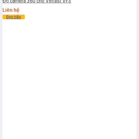
Độ camera 360 cho Vinfast VF3
Liên hệ
Đọc tiếp