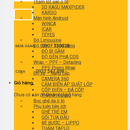
Thảm lót sàn ô tô
3D KAGU MAXPIDER
KARDO
Màn hình Android
WINCA
ICAR
TEYES
Độ Limousine
Độ Đèn – Tăng sáng
0907 330038
MUA HÀNG
ĐỘ BI GẦM
ĐỘ ĐÈN PHA COS
Wrap – PPF – Detailing
PPF Premi Wrap
0933 547 498
CSKH
Độ xe – Nâng cấp
CAMERA 360
Giỏ hàng
CẢM BIẾN ÁP SUẤT LỐP
CỐP ĐIỆN – ĐÁ CỐP
Chưa có sản phẩm trong giỏ hàng.
THANH GIẰNG
Bọc ghế da ô tô
Phụ kiện tiện ích
GHẾ TRẺ EM
GỐI TỰA ĐẦU
BỆ BƯỚC – LIPPO
THẢM TAPLO