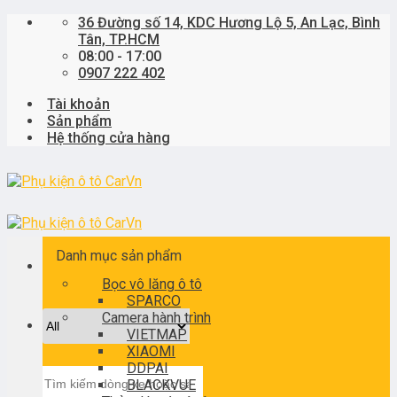
Skip
36 Đường số 14, KDC Hương Lộ 5, An Lạc, Bình
to
Tân, TP.HCM
content
08:00 - 17:00
0907 222 402
Tài khoản
Sản phẩm
Hệ thống cửa hàng
Danh mục sản phẩm
Bọc vô lăng ô tô
SPARCO
Camera hành trình
VIETMAP
XIAOMI
DDPAI
Tìm
BLACKVUE
kiếm: