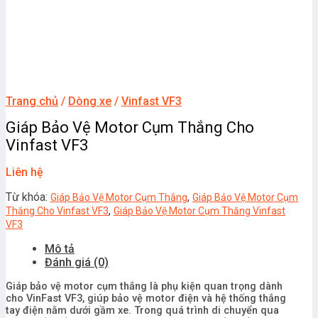
Trang chủ
/
Dòng xe
/
Vinfast VF3
Giáp Bảo Vệ Motor Cụm Thắng Cho
Vinfast VF3
Liên hệ
Từ khóa:
,
Giáp Bảo Vệ Motor Cụm Thắng
Giáp Bảo Vệ Motor Cụm
,
Thắng Cho Vinfast VF3
Giáp Bảo Vệ Motor Cụm Thắng Vinfast
VF3
Mô tả
Đánh giá (0)
Giáp bảo vệ motor cụm thắng là phụ kiện quan trọng dành
cho VinFast VF3, giúp bảo vệ motor điện và hệ thống thắng
tay điện nằm dưới gầm xe. Trong quá trình di chuyển qua