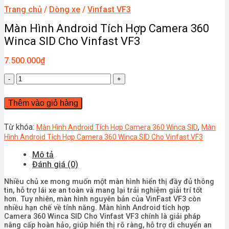
Trang chủ
/
Dòng xe
/
Vinfast VF3
Màn Hình Android Tích Hợp Camera 360
Winca SID Cho Vinfast VF3
7.500.000
₫
Màn
Hình
Android
Thêm vào giỏ hàng
Tích
Hợp
Camera
Từ khóa:
,
Màn Hình Android Tích Hợp Camera 360 Winca SID
Màn
360
Hình Android Tích Hợp Camera 360 Winca SID Cho Vinfast VF3
Winca
Mô tả
SID
Đánh giá (0)
Cho
Vinfast
Nhiều chủ xe mong muốn một màn hình hiển thị đầy đủ thông
VF3
tin, hỗ trợ lái xe an toàn và mang lại trải nghiệm giải trí tốt
số
hơn. Tuy nhiên, màn hình nguyên bản của VinFast VF3 còn
lượng
nhiều hạn chế về tính năng. Màn hình Android tích hợp
Camera 360 Winca SID Cho Vinfast VF3 chính là giải pháp
nâng cấp hoàn hảo, giúp hiển thị rõ ràng, hỗ trợ di chuyển an