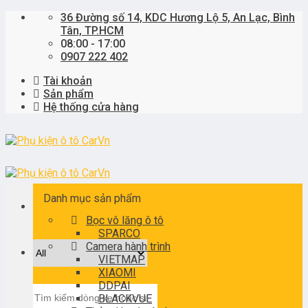
Skip
36 Đường số 14, KDC Hương Lộ 5, An Lạc, Bình
to
Tân, TP.HCM
content
08:00 - 17:00
0907 222 402
Tài khoản
Sản phẩm
Hệ thống cửa hàng
Danh mục sản phẩm
Bọc vô lăng ô tô
SPARCO
Camera hành trình
VIETMAP
XIAOMI
DDPAI
Tìm
BLACKVUE
kiếm: