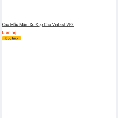
Các Mẫu Mâm Xe Đẹp Cho Vinfast VF3
Liên hệ
Đọc tiếp