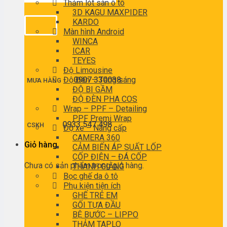
Thảm lót sàn ô tô
3D KAGU MAXPIDER
KARDO
Màn hình Android
WINCA
ICAR
TEYES
Độ Limousine
Độ Đèn – Tăng sáng
0907 330038
MUA HÀNG
ĐỘ BI GẦM
ĐỘ ĐÈN PHA COS
Wrap – PPF – Detailing
PPF Premi Wrap
0933 547 498
CSKH
Độ xe – Nâng cấp
CAMERA 360
Giỏ hàng
CẢM BIẾN ÁP SUẤT LỐP
CỐP ĐIỆN – ĐÁ CỐP
Chưa có sản phẩm trong giỏ hàng.
THANH GIẰNG
Bọc ghế da ô tô
Phụ kiện tiện ích
GHẾ TRẺ EM
GỐI TỰA ĐẦU
BỆ BƯỚC – LIPPO
THẢM TAPLO