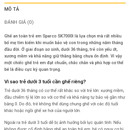
MÔ TẢ
ĐÁNH GIÁ (0)
Ghế an toàn trẻ em Sparco SK7000I là lựa chọn mà rất nhiều
bố mẹ tìm kiếm khi muốn bảo vệ con trong những năm tháng
đầu đời. Ở giai đoạn sơ sinh, dưới 36 tháng, trẻ còn yếu ớt,
xương mềm và khả năng giữ thăng bằng chưa ổn định. Vì vậy
một chiếc ghế trẻ em đạt chuẩn, chắc chắn và phù hợp cơ thể
bé là điều cực kỳ quan trọng.
Vì sao trẻ dưới 3 tuổi cần ghế riêng?
Trẻ dưới 36 tháng có cơ thể rất khác so với trẻ lớn: xương mềm,
đầu chiếm tỷ lệ lớn so với cơ thể và khả năng tự bảo vệ gần như
bằng 0. Do đó, trẻ không thể dùng chung ghế với các độ tuổi
khác hoặc ngồi ghế xe hơi của người lớn.
Ngoài ra trẻ dưới 3 tuổi dễ bị ảnh hưởng bởi lực quán tính. Nếu
không được cố định bằng ghế an toàn trẻ em, bé có nguy cơ bị