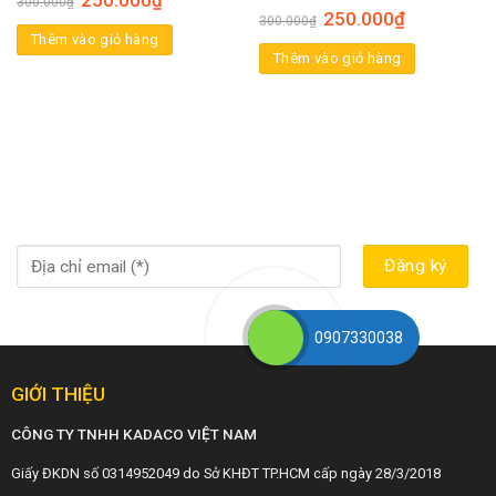
250.000
₫
300.000
₫
250.000
₫
300.000
₫
Thêm vào giỏ hàng
Thêm vào giỏ hàng
0907330038
GIỚI THIỆU
CÔNG TY TNHH KADACO VIỆT NAM
Giấy ĐKDN số 0314952049 do Sở KHĐT TP.HCM cấp ngày 28/3/2018