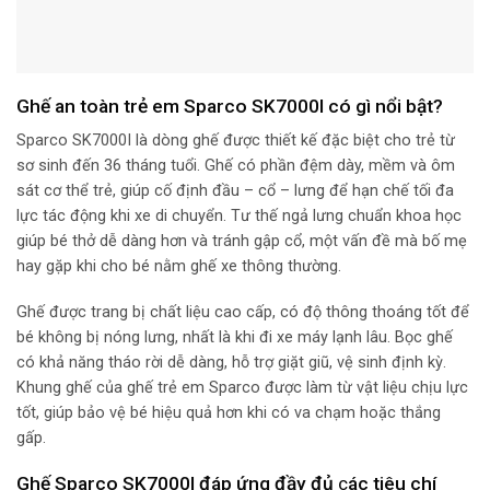
Ghế an toàn trẻ em Sparco SK7000I có gì nổi bật?
Sparco SK7000I là dòng ghế được thiết kế đặc biệt cho trẻ từ
sơ sinh đến 36 tháng tuổi. Ghế có phần đệm dày, mềm và ôm
sát cơ thể trẻ, giúp cố định đầu – cổ – lưng để hạn chế tối đa
lực tác động khi xe di chuyển. Tư thế ngả lưng chuẩn khoa học
giúp bé thở dễ dàng hơn và tránh gập cổ, một vấn đề mà bố mẹ
hay gặp khi cho bé nằm ghế xe thông thường.
Ghế được trang bị chất liệu cao cấp, có độ thông thoáng tốt để
bé không bị nóng lưng, nhất là khi đi xe máy lạnh lâu. Bọc ghế
có khả năng tháo rời dễ dàng, hỗ trợ giặt giũ, vệ sinh định kỳ.
Khung ghế của ghế trẻ em Sparco được làm từ vật liệu chịu lực
tốt, giúp bảo vệ bé hiệu quả hơn khi có va chạm hoặc thắng
gấp.
Ghế Sparco SK7000I đáp ứng đầy đủ
c
ác tiêu chí