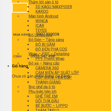
Thảm lót sàn ô tô
3D KAGU MAXPIDER
KARDO
Màn hình Android
WINCA
ICAR
TEYES
0907 330038
MUA HÀNG
Độ Limousine
Độ Đèn – Tăng sáng
ĐỘ BI GẦM
ĐỘ ĐÈN PHA COS
Wrap – PPF – Detailing
0933 547 498
CSKH
PPF Premi Wrap
Độ xe – Nâng cấp
Giỏ hàng
CAMERA 360
CẢM BIẾN ÁP SUẤT LỐP
Chưa có sản phẩm trong giỏ hàng.
CỐP ĐIỆN – ĐÁ CỐP
THANH GIẰNG
Bọc ghế da ô tô
Phụ kiện tiện ích
GHẾ TRẺ EM
GỐI TỰA ĐẦU
BỆ BƯỚC – LIPPO
THẢM TAPLO