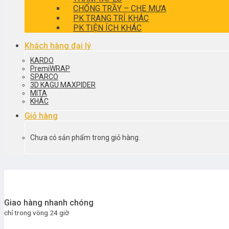
CHỐNG TRẦY – CHE MƯA
PK TRANG TRÍ KHÁC
PK TIỆN ÍCH KHÁC
Khách hàng đại lý
KARDO
PremiWRAP
SPARCO
3D KAGU MAXPIDER
MITA
KHÁC
Giỏ hàng
Chưa có sản phẩm trong giỏ hàng.
Giao hàng nhanh chóng
chỉ trong vòng 24 giờ