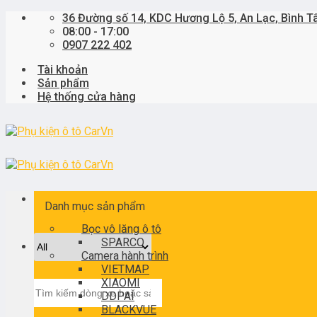
Skip
36 Đường số 14, KDC Hương Lộ 5, An Lạc, Bình T
to
08:00 - 17:00
content
0907 222 402
Tài khoản
Sản phẩm
Hệ thống cửa hàng
Danh mục sản phẩm
Bọc vô lăng ô tô
SPARCO
Camera hành trình
VIETMAP
XIAOMI
Tìm
DDPAI
kiếm:
BLACKVUE