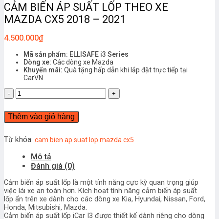
CẢM BIẾN ÁP SUẤT LỐP THEO XE
MAZDA CX5 2018 – 2021
4.500.000
₫
Mã sản phẩm: ELLISAFE i3 Series
Dòng xe:
Các dòng xe Mazda
Khuyến mãi:
Quà tặng hấp dẫn khi lắp đặt trực tiếp tại
CarVN
CẢM
BIẾN
ÁP
Thêm vào giỏ hàng
SUẤT
LỐP
THEO
Từ khóa:
cam bien ap suat lop mazda cx5
XE
Mô tả
MAZDA
Đánh giá (0)
CX5
2018
Cảm biến áp suất lốp là một tính năng cực kỳ quan trọng giúp
-
việc lái xe an toàn hơn. Kích hoạt tính năng cảm biến áp suất
2021
lốp ẩn trên xe dành cho các dòng xe Kia, Hyundai, Nissan, Ford,
số
Honda, Mitsubishi, Mazda.
lượng
Cảm biến áp suất lốp iCar I3 được thiết kế dành riêng cho dòng