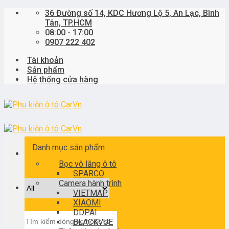
Skip
36 Đường số 14, KDC Hương Lộ 5, An Lạc, Bình
to
Tân, TP.HCM
content
08:00 - 17:00
0907 222 402
Tài khoản
Sản phẩm
Hệ thống cửa hàng
Danh mục sản phẩm
Bọc vô lăng ô tô
SPARCO
Camera hành trình
VIETMAP
XIAOMI
DDPAI
Tìm
BLACKVUE
kiếm: