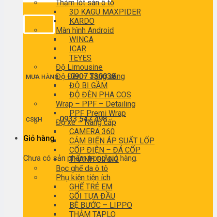
Thảm lót sàn ô tô
3D KAGU MAXPIDER
KARDO
Màn hình Android
WINCA
ICAR
TEYES
Độ Limousine
Độ Đèn – Tăng sáng
0907 330038
MUA HÀNG
ĐỘ BI GẦM
ĐỘ ĐÈN PHA COS
Wrap – PPF – Detailing
PPF Premi Wrap
0933 547 498
CSKH
Độ xe – Nâng cấp
CAMERA 360
Giỏ hàng
CẢM BIẾN ÁP SUẤT LỐP
CỐP ĐIỆN – ĐÁ CỐP
Chưa có sản phẩm trong giỏ hàng.
THANH GIẰNG
Bọc ghế da ô tô
Phụ kiện tiện ích
GHẾ TRẺ EM
GỐI TỰA ĐẦU
BỆ BƯỚC – LIPPO
THẢM TAPLO