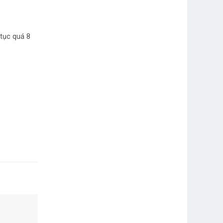
 tục quá 8
-17%
-17%