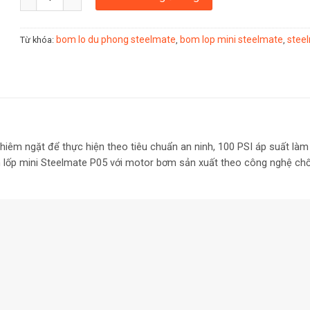
bom lo du phong steelmate
bom lop mini steelmate
stee
Từ khóa:
,
,
 ngặt để thực hiện theo tiêu chuẩn an ninh, 100 PSI áp suất làm v
lốp mini Steelmate P05
với motor bơm sản xuất theo công nghệ chố