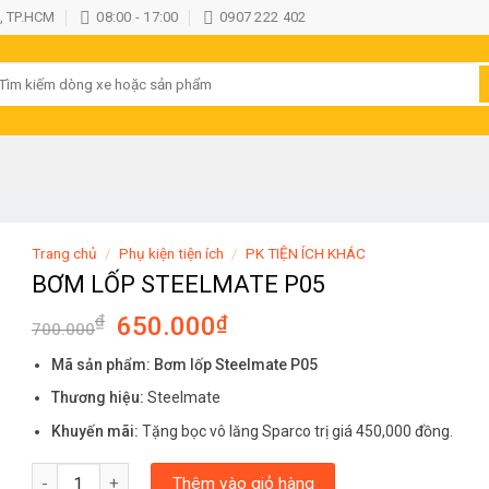
, TP.HCM
08:00 - 17:00
0907 222 402
ìm
iếm:
Trang chủ
/
Phụ kiện tiện ích
/
PK TIỆN ÍCH KHÁC
BƠM LỐP STEELMATE P05
₫
650.000
₫
700.000
Mã sản phẩm: Bơm lốp Steelmate P05
Thương hiệu:
Steelmate
Khuyến mãi:
Tặng bọc vô lăng Sparco trị giá 450,000 đồng.
BƠM LỐP STEELMATE P05 số lượng
Thêm vào giỏ hàng