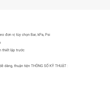
:
eo đơn vị tùy chọn Bar, kPa, Psi
m
thiết lập trước
 dễ dàng, thuận tiện THÔNG SỐ KỸ THUẬT :