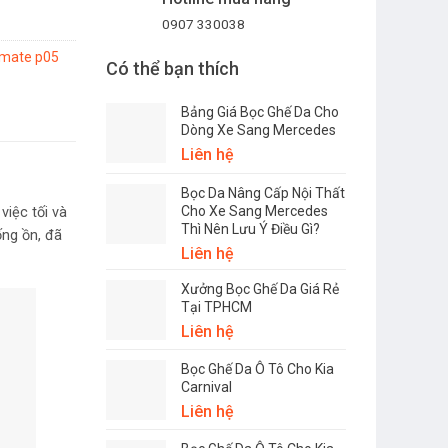
0907 330038
lmate p05
Có thể bạn thích
Bảng Giá Bọc Ghế Da Cho
Dòng Xe Sang Mercedes
Liên hệ
Bọc Da Nâng Cấp Nội Thất
Cho Xe Sang Mercedes
iệc tối và
Thì Nên Lưu Ý Điều Gì?
ng ồn, đã
Liên hệ
Xưởng Bọc Ghế Da Giá Rẻ
Tại TPHCM
Liên hệ
Bọc Ghế Da Ô Tô Cho Kia
Carnival
Liên hệ