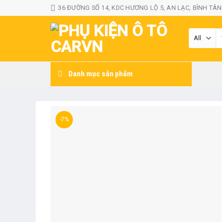
Skip
36 ĐƯỜNG SỐ 14, KDC HƯƠNG LỘ 5, AN LẠC, BÌNH TÂN
to
content
T
k
Danh mục sản phẩm
-7%