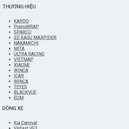
THƯƠNG HIỆU
KARDO
PremiWRAP
SPARCO
3D KAGU MAXPIDER
NAKAMICHI
MITA
ULTRA RACING
VIETMAP
XIAOMI
WINCA
ICAR
WINCA
TEYES
BLACKVUE
EOM
DÒNG XE
Kia Carnival
Vinfast VF3