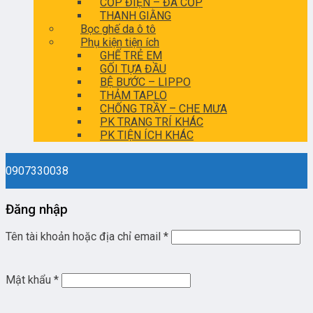
CỐP ĐIỆN – ĐÁ CỐP
THANH GIẰNG
Bọc ghế da ô tô
Phụ kiện tiện ích
GHẾ TRẺ EM
GỐI TỰA ĐẦU
BỆ BƯỚC – LIPPO
THẢM TAPLO
CHỐNG TRẦY – CHE MƯA
PK TRANG TRÍ KHÁC
PK TIỆN ÍCH KHÁC
0907330038
Đăng nhập
Tên tài khoản hoặc địa chỉ email
*
Mật khẩu
*