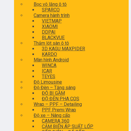
Bọc vô lăng ô tô
SPARCO
Camera hành trình
VIETMAP
XIAOMI
DDPAI
BLACKVUE
Thảm lót sàn ô tô
3D KAGU MAXPIDER
KARDO
Màn hình Android
WINCA
ICAR
TEYES
Độ Limousine
Độ Đèn – Tăng sáng
ĐỘ BI GẦM
ĐỘ ĐÈN PHA COS
Wrap – PPF – Detailing
PPF Premi Wrap
Độ xe – Nâng cấp
CAMERA 360
CẢM BIẾN ÁP SUẤT LỐP