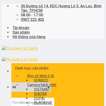
Skip
36 Đường số 14, KDC Hương Lộ 5, An Lạc, Bình
to
Tân, TP.HCM
content
08:00 - 17:00
0907 222 402
Tài khoản
Sản phẩm
Hệ thống cửa hàng
Danh mục sản phẩm
Bọc vô lăng ô tô
SPARCO
Camera hành trình
VIETMAP
XIAOMI
DDPAI
Tìm
BLACKVUE
kiếm: