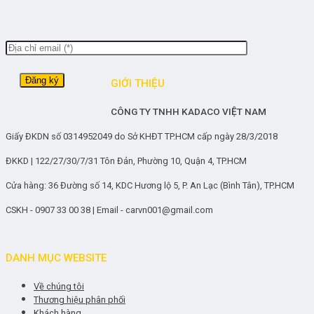
GIỚI THIỆU
CÔNG TY TNHH KADACO VIỆT NAM
Giấy ĐKDN số 0314952049 do Sở KHĐT TP.HCM cấp ngày 28/3/2018
ĐKKD | 122/27/30/7/31 Tôn Đản, Phường 10, Quận 4, TP.HCM
Cửa hàng: 36 Đường số 14, KDC Hương lộ 5, P. An Lạc (Bình Tân), TP.HCM
CSKH - 0907 33 00 38 | Email - carvn001@gmail.com
DANH MỤC WEBSITE
Về chúng tôi
Thương hiệu phân phối
Khách hàng