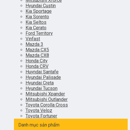
Mitsubishi Xforce
Hyundai Custin
Kia Sportage
Kia Sorento
Kia Seltos
Kia Cerato
Ford Territory
Vinfast
Mazda 3
Mazda CX5
Mazda CX8
Honda City
Honda CRV
Huyndai Santafe
Hyundai Palisade
Hyundai Creta
Hyundai Tucson
Mitsubishi Xpander
Mitsubishi Outlander
Toyota Corolla Cross
Toyota Veloz
Toyota Fortuner
Danh mục sản phẩm