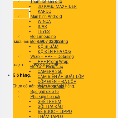
Thảm lót sàn ô tô
3D KAGU MAXPIDER
KARDO
Màn hình Android
WINCA
ICAR
TEYES
Độ Limousine
Độ Đèn – Tăng sáng
0907 330038
MUA HÀNG
ĐỘ BI GẦM
ĐỘ ĐÈN PHA COS
Wrap – PPF – Detailing
PPF Premi Wrap
0933 547 498
CSKH
Độ xe – Nâng cấp
CAMERA 360
Giỏ hàng
CẢM BIẾN ÁP SUẤT LỐP
CỐP ĐIỆN – ĐÁ CỐP
Chưa có sản phẩm trong giỏ hàng.
THANH GIẰNG
Bọc ghế da ô tô
Phụ kiện tiện ích
GHẾ TRẺ EM
GỐI TỰA ĐẦU
BỆ BƯỚC – LIPPO
THẢM TAPLO