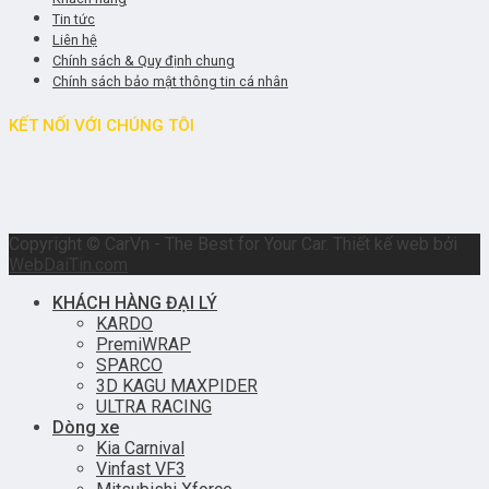
Tin tức
Liên hệ
Chính sách & Quy định chung
Chính sách bảo mật thông tin cá nhân
KẾT NỐI VỚI CHÚNG TÔI
Copyright © CarVn - The Best for Your Car. Thiết kế web bởi
WebDaiTin.com
KHÁCH HÀNG ĐẠI LÝ
KARDO
PremiWRAP
SPARCO
3D KAGU MAXPIDER
ULTRA RACING
Dòng xe
Kia Carnival
Vinfast VF3