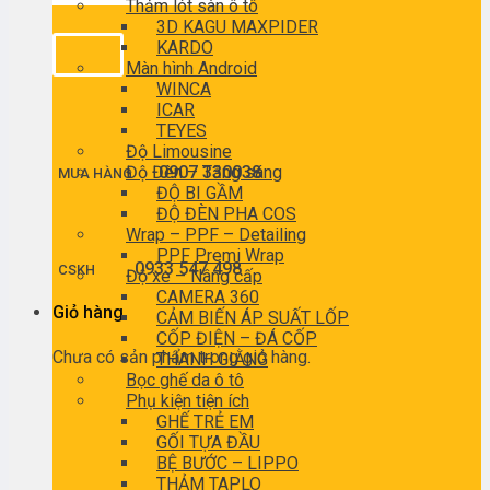
Thảm lót sàn ô tô
3D KAGU MAXPIDER
KARDO
Màn hình Android
WINCA
ICAR
TEYES
Độ Limousine
Độ Đèn – Tăng sáng
0907 330038
MUA HÀNG
ĐỘ BI GẦM
ĐỘ ĐÈN PHA COS
Wrap – PPF – Detailing
PPF Premi Wrap
0933 547 498
CSKH
Độ xe – Nâng cấp
CAMERA 360
Giỏ hàng
CẢM BIẾN ÁP SUẤT LỐP
CỐP ĐIỆN – ĐÁ CỐP
Chưa có sản phẩm trong giỏ hàng.
THANH GIẰNG
Bọc ghế da ô tô
Phụ kiện tiện ích
GHẾ TRẺ EM
GỐI TỰA ĐẦU
BỆ BƯỚC – LIPPO
THẢM TAPLO