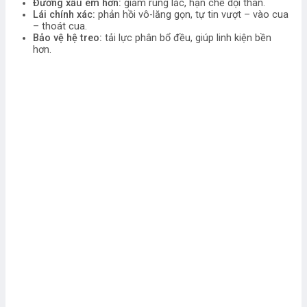
Đường xấu êm hơn:
giảm rung lắc, hạn chế dội thân.
Lái chính xác:
phản hồi vô-lăng gọn, tự tin vượt – vào cua
– thoát cua.
Bảo vệ hệ treo:
tải lực phân bổ đều, giúp linh kiện bền
hơn.