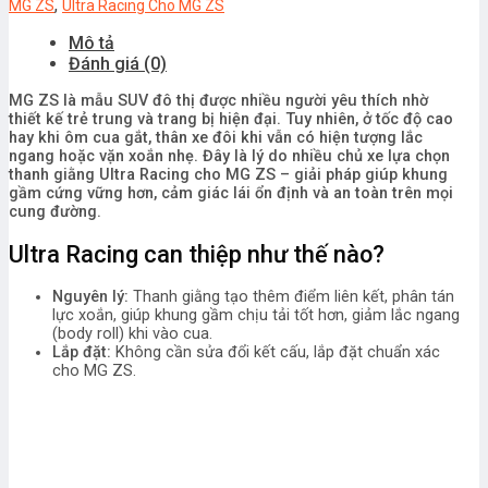
,
MG ZS
Ultra Racing Cho MG ZS
Mô tả
Đánh giá (0)
MG ZS là mẫu SUV đô thị được nhiều người yêu thích nhờ
thiết kế trẻ trung và trang bị hiện đại. Tuy nhiên, ở tốc độ cao
hay khi ôm cua gắt, thân xe đôi khi vẫn có hiện tượng lắc
ngang hoặc vặn xoắn nhẹ. Đây là lý do nhiều chủ xe lựa chọn
thanh giằng Ultra Racing cho MG ZS – giải pháp giúp khung
gầm cứng vững hơn, cảm giác lái ổn định và an toàn trên mọi
cung đường.
Ultra Racing can thiệp như thế nào?
Nguyên lý:
Thanh giằng tạo thêm điểm liên kết, phân tán
lực xoắn, giúp khung gầm chịu tải tốt hơn, giảm lắc ngang
(body roll) khi vào cua.
Lắp đặt:
Không cần sửa đổi kết cấu, lắp đặt chuẩn xác
cho MG ZS.