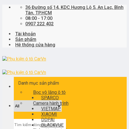
Skip
36 Đường số 14, KDC Hương Lộ 5, An Lạc, Bình
to
Tân, TP.HCM
content
08:00 - 17:00
0907 222 402
Tài khoản
Sản phẩm
Hệ thống cửa hàng
Danh mục sản phẩm
Bọc vô lăng ô tô
SPARCO
Camera hành trình
VIETMAP
XIAOMI
DDPAI
Tìm
BLACKVUE
kiếm: