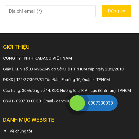
GIỚI THIỆU
CÔNG TY TNHH KADACO VIỆT NAM
Giấy ĐKDN số 0314952049 do Sở KHĐT TP.HCM cấp ngày 28/3/2018
ĐKKD | 122/27/30/7/31 Tôn Đản, Phường 10, Quận 4, TP.HCM
Cửa hàng: 36 Đường số 14, KDC Hương lộ 5, P. An Lạc (Bình Tân), TP.HCM
CSKH - 0907 33 00 38 | Email - carvn001@gmail.com
0907330038
DANH MỤC WEBSITE
Về chúng tôi