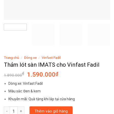
Trang chủ
/
Dòng xe
/
Vinfast Fadil
Thảm lót sàn IMATS cho Vinfast Fadil
₫
1.590.000
₫
1.890.000
Dòng xe: Vinfast Fadil
Màu sắc: Đen & kem
Khuyễn mãi: Quà tặng khi lắp tại cửa hàng
Thảm lót sàn IMATS cho Vinfast Fadil số lượng
Thêm vào giỏ hàng