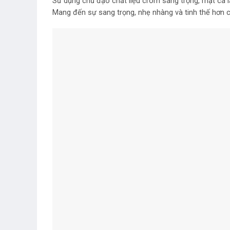
Sử dụng chủ đạo chất liệu crom sang trọng, mặt ca l
Mang đến sự sang trọng, nhẹ nhàng và tinh thế hơn 