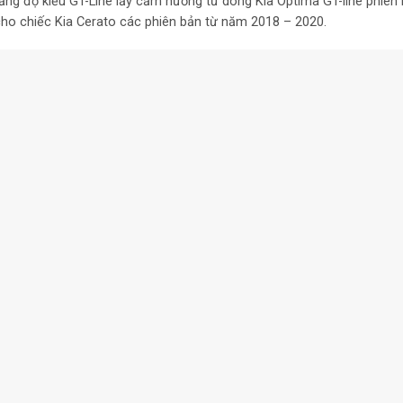
ăng độ kiểu GT-Line lấy cảm hướng từ dòng Kia Optima GT-line phiên b
cho chiếc Kia Cerato các phiên bản từ năm 2018 – 2020.