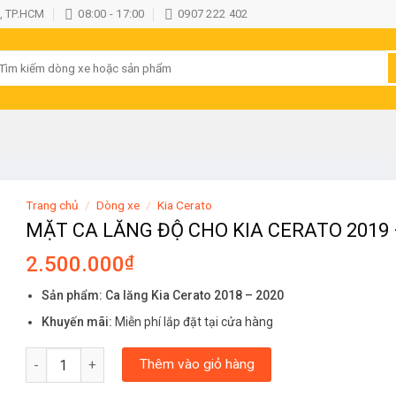
, TP.HCM
08:00 - 17:00
0907 222 402
ìm
iếm:
Trang chủ
/
Dòng xe
/
Kia Cerato
MẶT CA LĂNG ĐỘ CHO KIA CERATO 2019 
2.500.000
₫
Sản phẩm: Ca lăng Kia Cerato 2018 – 2020
Khuyến mãi:
Miễn phí lắp đặt tại cửa hàng
MẶT CA LĂNG ĐỘ CHO KIA CERATO 2019 - 2020 số lượng
Thêm vào giỏ hàng