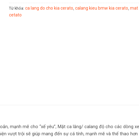
ca lang do cho kia cerato
calang kieu bmw kia cerato
mat 
Từ khóa:
,
,
cetato
hoắn, mạnh mẽ cho “xế yêu”, Mặt ca lăng/ calang độ cho các dòng xe
iện vượt trội sẽ giúp mang đến sự cá tính, mạnh mẽ và thể thao hơn 