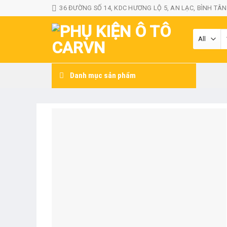
Skip
36 ĐƯỜNG SỐ 14, KDC HƯƠNG LỘ 5, AN LẠC, BÌNH TÂN
to
content
T
k
Danh mục sản phẩm