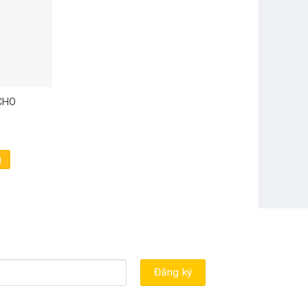
CHO
BỆ BƯỚC CHÂN CAO CẤP CHO
TRỌN BỘ ỐP VÀ H
VINFAST LUX SA
NẮM CỬA CARBON 
SELTOS
3.000.000
₫
550.000
₫
g
Thêm vào giỏ hàng
Thêm vào giỏ hàng