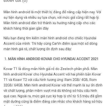
ĐÁNH GIÁ (0)
Màn hình android là một thiết bị đáng để nâng cấp hiện nay. Với
sự tiện dụng và nhiều sự lựa chọn, với mức giá cũng rất hợp lý.
Màn hình android dần trở thành xu hướng nâng cấp cho các
khách hàng thời gian gần đây
Nếu bạn đang tìm kiếm màn hình android cho chiếc Hyundai
Accent của mình. Thì hãy cùng CarVn điểm qua một số dòng
màn hình giá rẻ, chất lượng ổn định sau đây:
MÀN HÌNH ANDROID KOVAR CHO HYUNDAI ACCENT 2021
Kovar T1 là dòng màn hình giá rẻ do Zestech phân phối. Màn
hình android Kovar cho Hyundai Accent với hai phiên bản Kovar
T1 và Koavr T2 với cấu hình tương ứng: Ram 2GB/ 4GB, Rom
32GB/ 64GB. Màn hình android Kovar với thế mạnh là sự ổn định
về chất lượng, phần mềm vượt mà dù không sở hữu cấu hình
quá cao. Ngoài ra, mức giá cực kỳ hợp lý chỉ từ 5.5 triệu đã gồm
mặt dưỡng cũng là điểm đáng cân nhắc cho khách hàng sở hữu