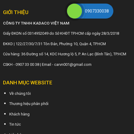
0907330038
GIỚI THIỆU
CÔNG TY TNHH KADACO VIỆT NAM
Giấy ĐKDN số 0314952049 do Sở KHĐT TP.HCM cấp ngày 28/3/2018
ĐKKD | 122/27/30/7/31 Tôn Đản, Phường 10, Quận 4, TP.HCM
Cửa hàng: 36 Đường số 14, KDC Hương lộ 5, P. An Lạc (Bình Tân), TP.HCM
CSKH - 0907 33 00 38 | Email - carvn001@gmail.com
DANH MỤC WEBSITE
Về chúng tôi
Thương hiệu phân phối
Khách hàng
Tin tức