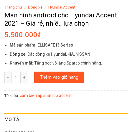
Trang chủ
/
Dòng xe
/
Hyundai Accent
Màn hình android cho Hyundai Accent
2021 – Giá rẻ, nhiều lựa chọn
5.500.000
₫
Mã sản phẩm: ELLISAFE i3 Series
Dòng xe:
Các dòng xe Hyundai, KIA, NISSAN
Khuyến mãi:
Tặng bọc vô lăng Sparco chính hãng.
Màn hình android cho Hyundai Accent 2021 - Giá rẻ, nhiều lựa c
Thêm vào giỏ hàng
cam bien ap suat lop accent
Từ khóa:
MÔ TẢ