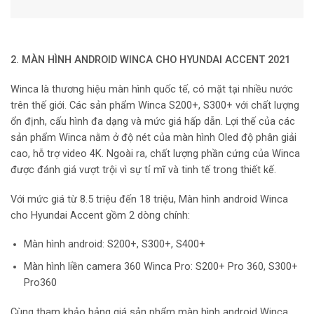
2. MÀN HÌNH ANDROID WINCA CHO HYUNDAI ACCENT 2021
Winca là thương hiệu màn hình quốc tế, có mặt tại nhiều nước
trên thế giới. Các sản phẩm Winca S200+, S300+ với chất lượng
ổn định, cấu hình đa dạng và mức giá hấp dẫn. Lợi thế của các
sản phẩm Winca nằm ở độ nét của màn hình Oled độ phân giải
cao, hỗ trợ video 4K. Ngoài ra, chất lượng phần cứng của Winca
được đánh giá vượt trội vì sự tỉ mĩ và tinh tế trong thiết kế.
Với mức giá từ 8.5 triệu đến 18 triệu, Màn hình android Winca
cho Hyundai Accent gồm 2 dòng chính:
Màn hình android: S200+, S300+, S400+
Màn hình liền camera 360 Winca Pro: S200+ Pro 360, S300+
Pro360
Cùng tham khảo bảng giá sản phẩm màn hình android Winca