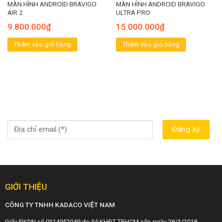
MÀN HÌNH ANDROID BRAVIGO
MÀN HÌNH ANDROID BRAVIGO
AIR 2
ULTRA PRO
9.800.000
₫
15.000.000
₫
Thêm vào giỏ hàng
Thêm vào giỏ hàng
GIỚI THIỆU
CÔNG TY TNHH KADACO VIỆT NAM
Giấy ĐKDN số 0314952049 do Sở KHĐT TP.HCM cấp ngày 28/3/2018