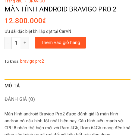
Trang chủ
/
BRAVIGO
MÀN HÌNH ANDROID BRAVIGO PRO 2
12.800.000
₫
Ưu đãi đặc biệt khi lắp đặt tại CarVN
MÀN HÌNH ANDROID BRAVIGO PRO 2 số lượng
Thêm vào giỏ hàng
bravigo pro2
Từ khóa:
MÔ TẢ
ĐÁNH GIÁ (0)
Màn hình android Bravigo Pro2 được đánh giá là màn hình
androir có cấu hình tốt nhất hiện nay. Cấu hình siêu mạnh với
CPU 8 nhân thế hiện mới với Ram 4Gb, Rom 64Gb mang đến khả
năng vận hành mượt mà đối với hầu hết các ứng dụng.