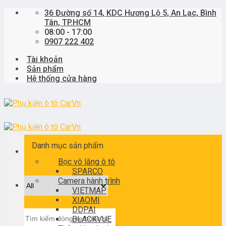
Skip
36 Đường số 14, KDC Hương Lộ 5, An Lạc, Bình
to
Tân, TP.HCM
content
08:00 - 17:00
0907 222 402
Tài khoản
Sản phẩm
Hệ thống cửa hàng
Danh mục sản phẩm
Bọc vô lăng ô tô
SPARCO
Camera hành trình
VIETMAP
XIAOMI
DDPAI
Tìm
BLACKVUE
kiếm: