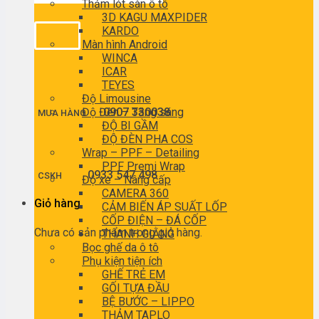
Thảm lót sàn ô tô
3D KAGU MAXPIDER
KARDO
Màn hình Android
WINCA
ICAR
TEYES
Độ Limousine
Độ Đèn – Tăng sáng
0907 330038
MUA HÀNG
ĐỘ BI GẦM
ĐỘ ĐÈN PHA COS
Wrap – PPF – Detailing
PPF Premi Wrap
0933 547 498
CSKH
Độ xe – Nâng cấp
CAMERA 360
Giỏ hàng
CẢM BIẾN ÁP SUẤT LỐP
CỐP ĐIỆN – ĐÁ CỐP
Chưa có sản phẩm trong giỏ hàng.
THANH GIẰNG
Bọc ghế da ô tô
Phụ kiện tiện ích
GHẾ TRẺ EM
GỐI TỰA ĐẦU
BỆ BƯỚC – LIPPO
THẢM TAPLO