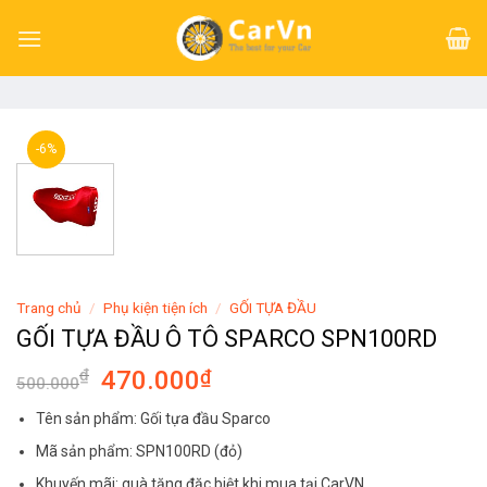
Skip
to
content
-6%
Trang chủ
/
Phụ kiện tiện ích
/
GỐI TỰA ĐẦU
GỐI TỰA ĐẦU Ô TÔ SPARCO SPN100RD
₫
470.000
₫
500.000
Tên sản phẩm: Gối tựa đầu Sparco
Mã sản phẩm: SPN100RD (đỏ)
Khuyến mãi: quà tặng đặc biệt khi mua tại CarVN