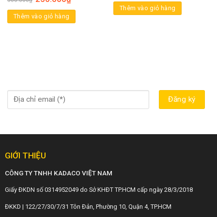
300.000
₫
Thêm vào giỏ hàng
Thêm vào giỏ hàng
GIỚI THIỆU
CÔNG TY TNHH KADACO VIỆT NAM
Giấy ĐKDN số 0314952049 do Sở KHĐT TP.HCM cấp ngày 28/3/2018
ĐKKD | 122/27/30/7/31 Tôn Đản, Phường 10, Quận 4, TP.HCM