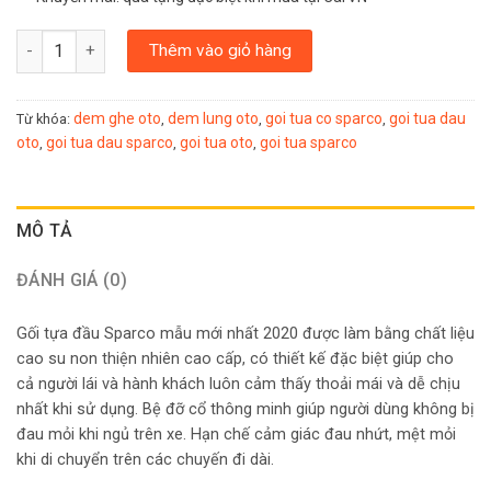
GỐI TỰA ĐẦU Ô TÔ SPARCO SPN100RD số lượng
Thêm vào giỏ hàng
dem ghe oto
dem lung oto
goi tua co sparco
goi tua dau
Từ khóa:
,
,
,
oto
goi tua dau sparco
goi tua oto
goi tua sparco
,
,
,
MÔ TẢ
ĐÁNH GIÁ (0)
Gối tựa đầu Sparco mẫu mới nhất 2020 được làm bằng chất liệu
cao su non thiện nhiên cao cấp, có thiết kế đặc biệt giúp cho
cả người lái và hành khách luôn cảm thấy thoải mái và dễ chịu
nhất khi sử dụng. Bệ đỡ cổ thông minh giúp người dùng không bị
đau mỏi khi ngủ trên xe. Hạn chế cảm giác đau nhứt, mệt mỏi
khi di chuyển trên các chuyến đi dài.