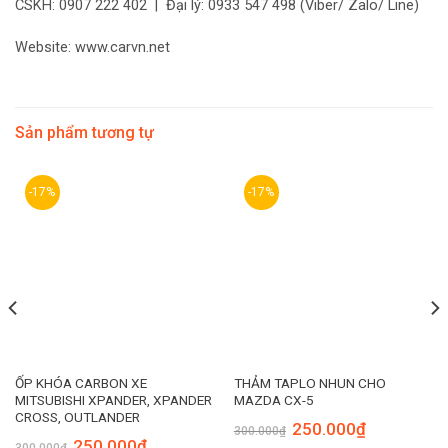
CSKH: 0907 222 402 | Đại lý: 0933 547 498 (Viber/ Zalo/ Line)
Website: www.carvn.net
Sản phẩm tương tự
-17%
-17%
ỐP KHÓA CARBON XE
THẢM TAPLO NHUN CHO
MITSUBISHI XPANDER, XPANDER
MAZDA CX-5
CROSS, OUTLANDER
250.000
₫
300.000
₫
250.000
₫