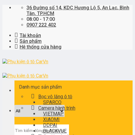
Skip
36 Đường số 14, KDC Hương Lộ 5, An Lạc, Bình
to
Tân, TP.HCM
content
08:00 - 17:00
0907 222 402
Tài khoản
Sản phẩm
Hệ thống cửa hàng
Danh mục sản phẩm
Bọc vô lăng ô tô
SPARCO
Camera hành trình
VIETMAP
XIAOMI
DDPAI
Tìm
BLACKVUE
kiếm: