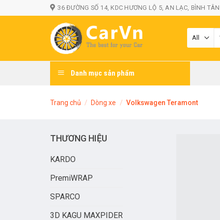
Skip
36 ĐƯỜNG SỐ 14, KDC HƯƠNG LỘ 5, AN LẠC, BÌNH TÂN
to
content
T
k
Danh mục sản phẩm
Trang chủ
/
Dòng xe
/
Volkswagen Teramont
THƯƠNG HIỆU
KARDO
PremiWRAP
SPARCO
3D KAGU MAXPIDER