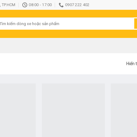
, TP.HCM
08:00 - 17:00
0907 222 402
ìm
iếm:
Hiển t