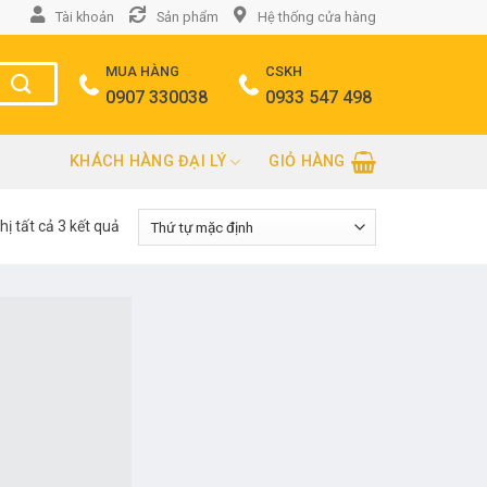
Tài khoản
Sản phẩm
Hệ thống cửa hàng
MUA HÀNG
CSKH
0907 330038
0933 547 498
KHÁCH HÀNG ĐẠI LÝ
GIỎ HÀNG
hị tất cả 3 kết quả