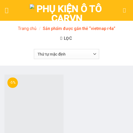
Skip
to
content
Trang chủ
/
Sản phẩm được gắn thẻ “vietmap r4a”
LỌC
-5%