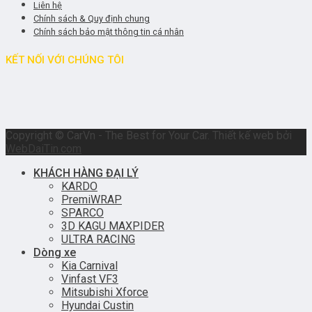
Liên hệ
Chính sách & Quy định chung
Chính sách bảo mật thông tin cá nhân
KẾT NỐI VỚI CHÚNG TÔI
Copyright © CarVn - The Best for Your Car. Thiết kế web bởi
WebDaiTin.com
KHÁCH HÀNG ĐẠI LÝ
KARDO
PremiWRAP
SPARCO
3D KAGU MAXPIDER
ULTRA RACING
Dòng xe
Kia Carnival
Vinfast VF3
Mitsubishi Xforce
Hyundai Custin