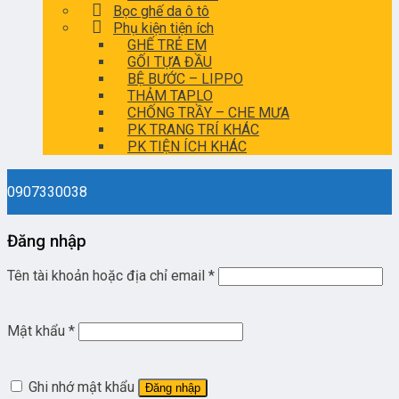
Bọc ghế da ô tô
Phụ kiện tiện ích
GHẾ TRẺ EM
GỐI TỰA ĐẦU
BỆ BƯỚC – LIPPO
THẢM TAPLO
CHỐNG TRẦY – CHE MƯA
PK TRANG TRÍ KHÁC
PK TIỆN ÍCH KHÁC
0907330038
Đăng nhập
Tên tài khoản hoặc địa chỉ email
*
Mật khẩu
*
Ghi nhớ mật khẩu
Đăng nhập