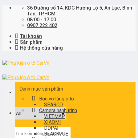
Skip
36 Đường số 14, KDC Hương Lộ 5, An Lạc, Bình
to
Tân, TP.HCM
content
08:00 - 17:00
0907 222 402
Tài khoản
Sản phẩm
Hệ thống cửa hàng
Danh mục sản phẩm
Bọc vô lăng ô tô
SPARCO
Camera hành trình
VIETMAP
XIAOMI
DDPAI
Tìm
BLACKVUE
kiếm: