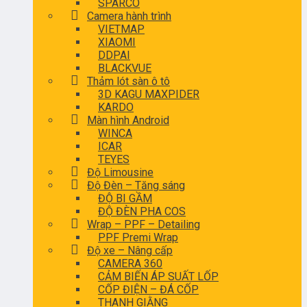
SPARCO
Camera hành trình
VIETMAP
XIAOMI
DDPAI
BLACKVUE
Thảm lót sàn ô tô
3D KAGU MAXPIDER
KARDO
Màn hình Android
WINCA
ICAR
TEYES
Độ Limousine
Độ Đèn – Tăng sáng
ĐỘ BI GẦM
ĐỘ ĐÈN PHA COS
Wrap – PPF – Detailing
PPF Premi Wrap
Độ xe – Nâng cấp
CAMERA 360
CẢM BIẾN ÁP SUẤT LỐP
CỐP ĐIỆN – ĐÁ CỐP
THANH GIẰNG