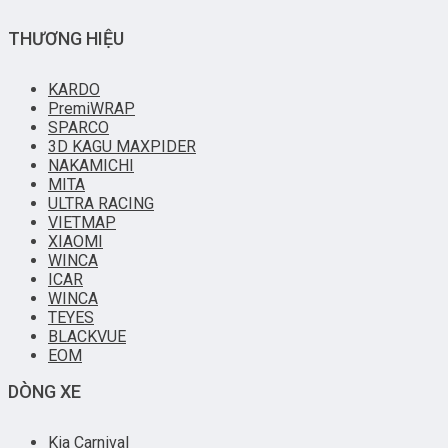
THƯƠNG HIỆU
KARDO
PremiWRAP
SPARCO
3D KAGU MAXPIDER
NAKAMICHI
MITA
ULTRA RACING
VIETMAP
XIAOMI
WINCA
ICAR
WINCA
TEYES
BLACKVUE
EOM
DÒNG XE
Kia Carnival