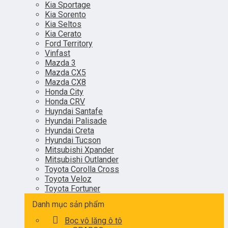
Kia Sportage
Kia Sorento
Kia Seltos
Kia Cerato
Ford Territory
Vinfast
Mazda 3
Mazda CX5
Mazda CX8
Honda City
Honda CRV
Huyndai Santafe
Hyundai Palisade
Hyundai Creta
Hyundai Tucson
Mitsubishi Xpander
Mitsubishi Outlander
Toyota Corolla Cross
Toyota Veloz
Toyota Fortuner
Danh mục sản phẩm
Bọc vô lăng ô tô