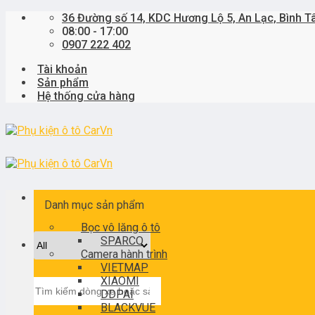
Skip
36 Đường số 14, KDC Hương Lộ 5, An Lạc, Bình T
to
08:00 - 17:00
content
0907 222 402
Tài khoản
Sản phẩm
Hệ thống cửa hàng
Danh mục sản phẩm
Bọc vô lăng ô tô
SPARCO
Camera hành trình
VIETMAP
XIAOMI
Tìm
DDPAI
kiếm:
BLACKVUE