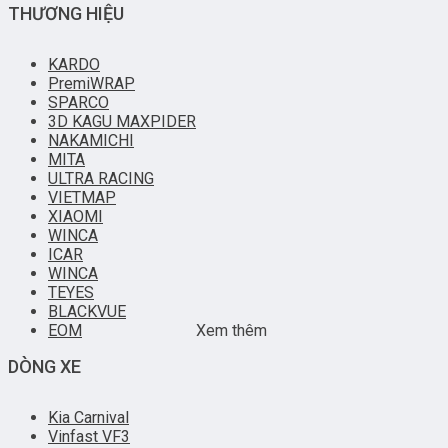
THƯƠNG HIỆU
KARDO
PremiWRAP
SPARCO
3D KAGU MAXPIDER
NAKAMICHI
MITA
ULTRA RACING
VIETMAP
XIAOMI
WINCA
ICAR
WINCA
TEYES
BLACKVUE
EOM
Xem thêm
DÒNG XE
Kia Carnival
Vinfast VF3