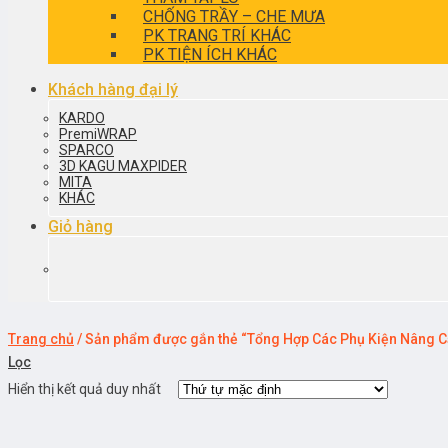
CHỐNG TRẦY – CHE MƯA
PK TRANG TRÍ KHÁC
PK TIỆN ÍCH KHÁC
Khách hàng đại lý
KARDO
PremiWRAP
SPARCO
3D KAGU MAXPIDER
MITA
KHÁC
Giỏ hàng
Trang chủ
/
Sản phẩm được gắn thẻ “Tổng Hợp Các Phụ Kiện Nâng C
Lọc
Hiển thị kết quả duy nhất