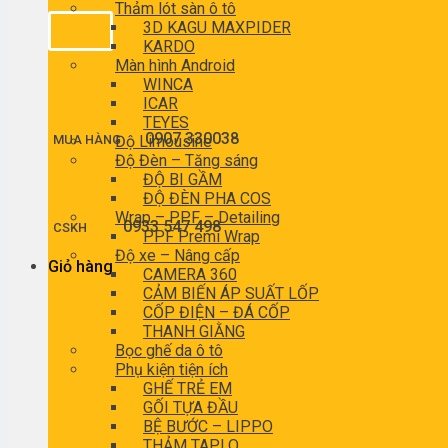
Thảm lót sàn ô tô
3D KAGU MAXPIDER
KARDO
Màn hình Android
WINCA
ICAR
TEYES
0907 330038
MUA HÀNG
Độ Limousine
Độ Đèn – Tăng sáng
ĐỘ BI GẦM
ĐỘ ĐÈN PHA COS
Wrap – PPF – Detailing
0933 547 498
CSKH
PPF Premi Wrap
Độ xe – Nâng cấp
Giỏ hàng
CAMERA 360
CẢM BIẾN ÁP SUẤT LỐP
CỐP ĐIỆN – ĐÁ CỐP
THANH GIẰNG
Bọc ghế da ô tô
Phụ kiện tiện ích
GHẾ TRẺ EM
GỐI TỰA ĐẦU
BỆ BƯỚC – LIPPO
THẢM TAPLO