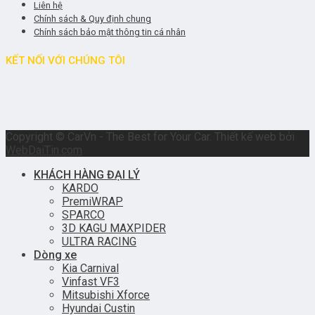
Liên hệ
Chính sách & Quy định chung
Chính sách bảo mật thông tin cá nhân
KẾT NỐI VỚI CHÚNG TÔI
Copyright © CarVn - The Best for Your Car. Thiết kế web bởi
WebDaiTin.com
KHÁCH HÀNG ĐẠI LÝ
KARDO
PremiWRAP
SPARCO
3D KAGU MAXPIDER
ULTRA RACING
Dòng xe
Kia Carnival
Vinfast VF3
Mitsubishi Xforce
Hyundai Custin