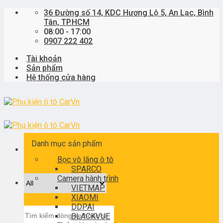
Skip
36 Đường số 14, KDC Hương Lộ 5, An Lạc, Bình
to
Tân, TP.HCM
content
08:00 - 17:00
0907 222 402
Tài khoản
Sản phẩm
Hệ thống cửa hàng
Danh mục sản phẩm
Bọc vô lăng ô tô
SPARCO
Camera hành trình
VIETMAP
XIAOMI
DDPAI
Tìm
BLACKVUE
kiếm: