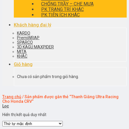
CHỐNG TRẦY – CHE MƯA
PK TRANG TRÍ KHÁC
PK TIỆN ÍCH KHÁC
Khách hàng đại lý
KARDO
PremiWRAP
SPARCO
3D KAGU MAXPIDER
MITA
KHÁC
Giỏ hàng
Chưa có sản phẩm trong giỏ hàng.
Trang chủ
/
Sản phẩm được gắn thẻ “Thanh Giằng Ultra Racing
Cho Honda CRV”
Lọc
Hiển thị kết quả duy nhất