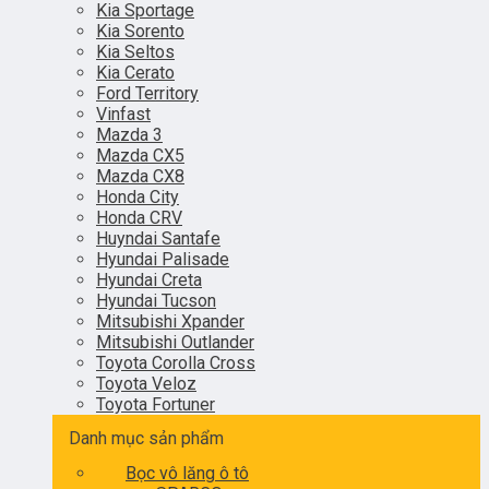
Kia Sportage
Kia Sorento
Kia Seltos
Kia Cerato
Ford Territory
Vinfast
Mazda 3
Mazda CX5
Mazda CX8
Honda City
Honda CRV
Huyndai Santafe
Hyundai Palisade
Hyundai Creta
Hyundai Tucson
Mitsubishi Xpander
Mitsubishi Outlander
Toyota Corolla Cross
Toyota Veloz
Toyota Fortuner
Danh mục sản phẩm
Bọc vô lăng ô tô