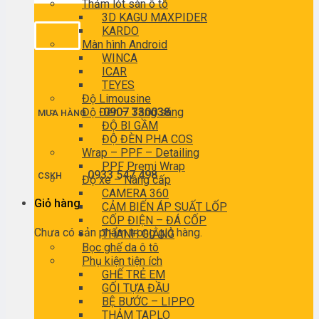
Thảm lót sàn ô tô
3D KAGU MAXPIDER
KARDO
Màn hình Android
WINCA
ICAR
TEYES
Độ Limousine
Độ Đèn – Tăng sáng
0907 330038
MUA HÀNG
ĐỘ BI GẦM
ĐỘ ĐÈN PHA COS
Wrap – PPF – Detailing
PPF Premi Wrap
0933 547 498
CSKH
Độ xe – Nâng cấp
CAMERA 360
Giỏ hàng
CẢM BIẾN ÁP SUẤT LỐP
CỐP ĐIỆN – ĐÁ CỐP
Chưa có sản phẩm trong giỏ hàng.
THANH GIẰNG
Bọc ghế da ô tô
Phụ kiện tiện ích
GHẾ TRẺ EM
GỐI TỰA ĐẦU
BỆ BƯỚC – LIPPO
THẢM TAPLO