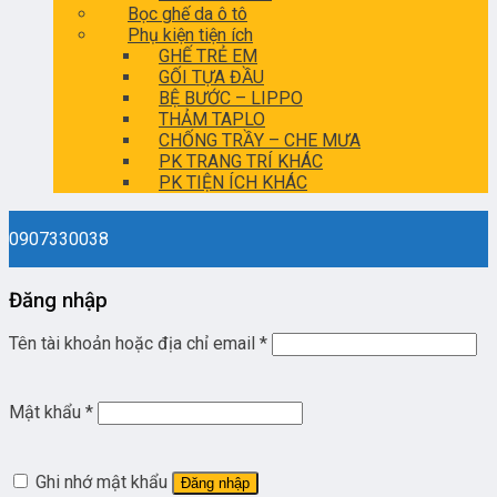
Bọc ghế da ô tô
Phụ kiện tiện ích
GHẾ TRẺ EM
GỐI TỰA ĐẦU
BỆ BƯỚC – LIPPO
THẢM TAPLO
CHỐNG TRẦY – CHE MƯA
PK TRANG TRÍ KHÁC
PK TIỆN ÍCH KHÁC
0907330038
Đăng nhập
Tên tài khoản hoặc địa chỉ email
*
Mật khẩu
*
Ghi nhớ mật khẩu
Đăng nhập