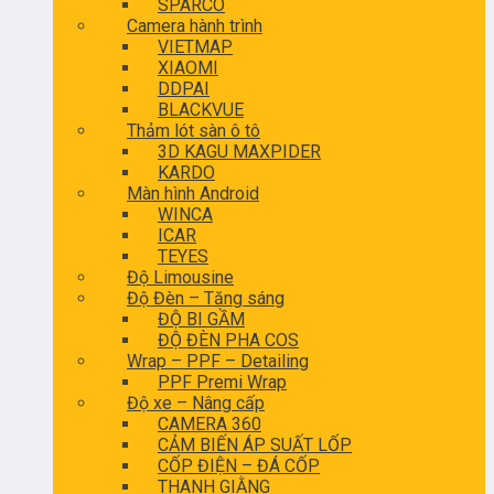
SPARCO
Camera hành trình
VIETMAP
XIAOMI
DDPAI
BLACKVUE
Thảm lót sàn ô tô
3D KAGU MAXPIDER
KARDO
Màn hình Android
WINCA
ICAR
TEYES
Độ Limousine
Độ Đèn – Tăng sáng
ĐỘ BI GẦM
ĐỘ ĐÈN PHA COS
Wrap – PPF – Detailing
PPF Premi Wrap
Độ xe – Nâng cấp
CAMERA 360
CẢM BIẾN ÁP SUẤT LỐP
CỐP ĐIỆN – ĐÁ CỐP
THANH GIẰNG