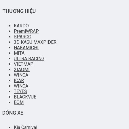
THƯƠNG HIỆU
KARDO
PremiWRAP
SPARCO
3D KAGU MAXPIDER
NAKAMICHI
MITA
ULTRA RACING
VIETMAP
XIAOMI
WINCA
ICAR
WINCA
TEYES
BLACKVUE
EOM
DÒNG XE
Kia Carnival