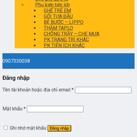
Phụ kiện tiện ích
GHẾ TRẺ EM
GỐI TỰA ĐẦU
BỆ BƯỚC – LIPPO
THẢM TAPLO
CHỐNG TRẦY – CHE MƯA
PK TRANG TRÍ KHÁC
PK TIỆN ÍCH KHÁC
0907330038
Đăng nhập
Tên tài khoản hoặc địa chỉ email
*
Mật khẩu
*
Ghi nhớ mật khẩu
Đăng nhập