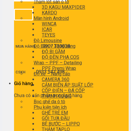
Thảm lót sàn ô tô
3D KAGU MAXPIDER
KARDO
Màn hình Android
WINCA
ICAR
TEYES
Độ Limousine
Độ Đèn – Tăng sáng
0907 330038
MUA HÀNG
ĐỘ BI GẦM
ĐỘ ĐÈN PHA COS
Wrap – PPF – Detailing
PPF Premi Wrap
0933 547 498
CSKH
Độ xe – Nâng cấp
CAMERA 360
Giỏ hàng
CẢM BIẾN ÁP SUẤT LỐP
CỐP ĐIỆN – ĐÁ CỐP
Chưa có sản phẩm trong giỏ hàng.
THANH GIẰNG
Bọc ghế da ô tô
Phụ kiện tiện ích
GHẾ TRẺ EM
GỐI TỰA ĐẦU
BỆ BƯỚC – LIPPO
THẢM TAPLO