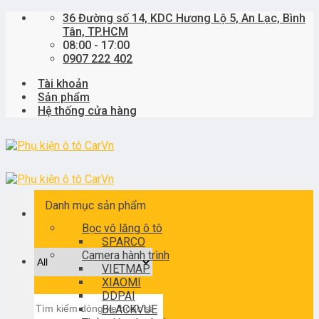
Skip
36 Đường số 14, KDC Hương Lộ 5, An Lạc, Bình
to
Tân, TP.HCM
content
08:00 - 17:00
0907 222 402
Tài khoản
Sản phẩm
Hệ thống cửa hàng
Danh mục sản phẩm
Bọc vô lăng ô tô
SPARCO
Camera hành trình
VIETMAP
XIAOMI
DDPAI
Tìm
BLACKVUE
kiếm: