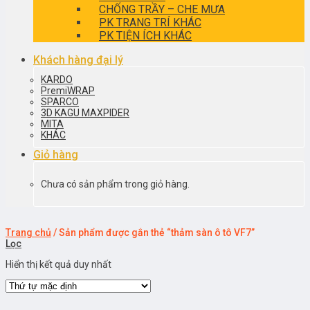
CHỐNG TRẦY – CHE MƯA
PK TRANG TRÍ KHÁC
PK TIỆN ÍCH KHÁC
Khách hàng đại lý
KARDO
PremiWRAP
SPARCO
3D KAGU MAXPIDER
MITA
KHÁC
Giỏ hàng
Chưa có sản phẩm trong giỏ hàng.
Trang chủ
/
Sản phẩm được gắn thẻ “thảm sàn ô tô VF7”
Lọc
Hiển thị kết quả duy nhất