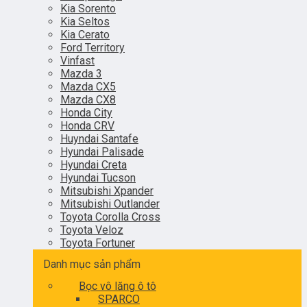
Kia Sorento
Kia Seltos
Kia Cerato
Ford Territory
Vinfast
Mazda 3
Mazda CX5
Mazda CX8
Honda City
Honda CRV
Huyndai Santafe
Hyundai Palisade
Hyundai Creta
Hyundai Tucson
Mitsubishi Xpander
Mitsubishi Outlander
Toyota Corolla Cross
Toyota Veloz
Toyota Fortuner
Danh mục sản phẩm
Bọc vô lăng ô tô
SPARCO