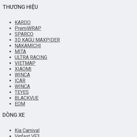
THƯƠNG HIỆU
KARDO
PremiWRAP
SPARCO
3D KAGU MAXPIDER
NAKAMICHI
MITA
ULTRA RACING
VIETMAP
XIAOMI
WINCA
ICAR
WINCA
TEYES
BLACKVUE
EOM
DÒNG XE
Kia Carnival
Vinfast VF3