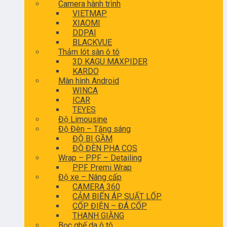
Camera hành trình
VIETMAP
XIAOMI
DDPAI
BLACKVUE
Thảm lót sàn ô tô
3D KAGU MAXPIDER
KARDO
Màn hình Android
WINCA
ICAR
TEYES
Độ Limousine
Độ Đèn – Tăng sáng
ĐỘ BI GẦM
ĐỘ ĐÈN PHA COS
Wrap – PPF – Detailing
PPF Premi Wrap
Độ xe – Nâng cấp
CAMERA 360
CẢM BIẾN ÁP SUẤT LỐP
CỐP ĐIỆN – ĐÁ CỐP
THANH GIẰNG
Bọc ghế da ô tô