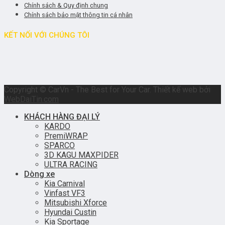
Chính sách & Quy định chung
Chính sách bảo mật thông tin cá nhân
KẾT NỐI VỚI CHÚNG TÔI
Copyright © CarVn - The Best for Your Car. Thiết kế web bởi
WebDaiTin.com
KHÁCH HÀNG ĐẠI LÝ
KARDO
PremiWRAP
SPARCO
3D KAGU MAXPIDER
ULTRA RACING
Dòng xe
Kia Carnival
Vinfast VF3
Mitsubishi Xforce
Hyundai Custin
Kia Sportage