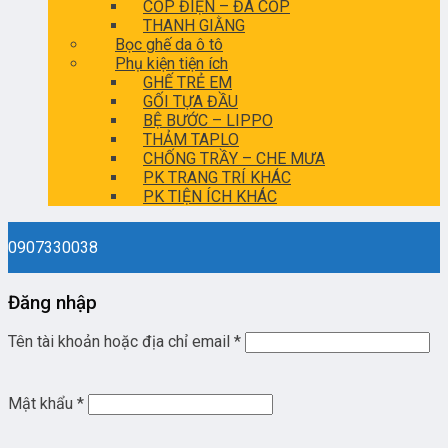
CỐP ĐIỆN – ĐÁ CỐP
THANH GIẰNG
Bọc ghế da ô tô
Phụ kiện tiện ích
GHẾ TRẺ EM
GỐI TỰA ĐẦU
BỆ BƯỚC – LIPPO
THẢM TAPLO
CHỐNG TRẦY – CHE MƯA
PK TRANG TRÍ KHÁC
PK TIỆN ÍCH KHÁC
0907330038
Đăng nhập
Tên tài khoản hoặc địa chỉ email
*
Mật khẩu
*