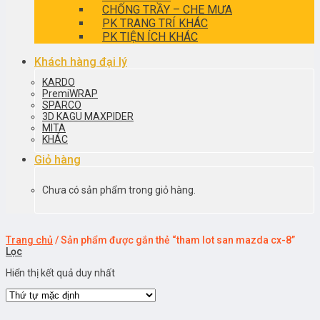
CHỐNG TRẦY – CHE MƯA
PK TRANG TRÍ KHÁC
PK TIỆN ÍCH KHÁC
Khách hàng đại lý
KARDO
PremiWRAP
SPARCO
3D KAGU MAXPIDER
MITA
KHÁC
Giỏ hàng
Chưa có sản phẩm trong giỏ hàng.
Trang chủ
/
Sản phẩm được gắn thẻ “tham lot san mazda cx-8”
Lọc
Hiển thị kết quả duy nhất