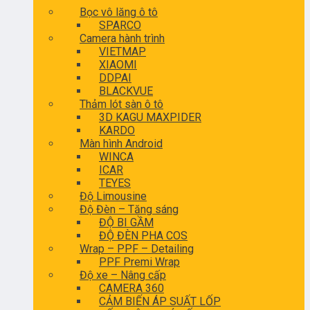
Bọc vô lăng ô tô
SPARCO
Camera hành trình
VIETMAP
XIAOMI
DDPAI
BLACKVUE
Thảm lót sàn ô tô
3D KAGU MAXPIDER
KARDO
Màn hình Android
WINCA
ICAR
TEYES
Độ Limousine
Độ Đèn – Tăng sáng
ĐỘ BI GẦM
ĐỘ ĐÈN PHA COS
Wrap – PPF – Detailing
PPF Premi Wrap
Độ xe – Nâng cấp
CAMERA 360
CẢM BIẾN ÁP SUẤT LỐP