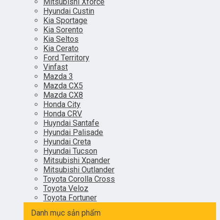
Mitsubishi Xforce
Hyundai Custin
Kia Sportage
Kia Sorento
Kia Seltos
Kia Cerato
Ford Territory
Vinfast
Mazda 3
Mazda CX5
Mazda CX8
Honda City
Honda CRV
Huyndai Santafe
Hyundai Palisade
Hyundai Creta
Hyundai Tucson
Mitsubishi Xpander
Mitsubishi Outlander
Toyota Corolla Cross
Toyota Veloz
Toyota Fortuner
Danh mục sản phẩm