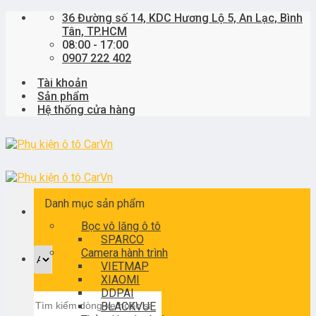
Skip
36 Đường số 14, KDC Hương Lộ 5, An Lạc, Bình
to
Tân, TP.HCM
content
08:00 - 17:00
0907 222 402
Tài khoản
Sản phẩm
Hệ thống cửa hàng
Danh mục sản phẩm
Bọc vô lăng ô tô
SPARCO
Camera hành trình
VIETMAP
XIAOMI
DDPAI
Tìm
BLACKVUE
kiếm: