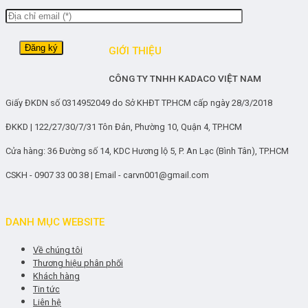
GIỚI THIỆU
CÔNG TY TNHH KADACO VIỆT NAM
Giấy ĐKDN số 0314952049 do Sở KHĐT TP.HCM cấp ngày 28/3/2018
ĐKKD | 122/27/30/7/31 Tôn Đản, Phường 10, Quận 4, TP.HCM
Cửa hàng: 36 Đường số 14, KDC Hương lộ 5, P. An Lạc (Bình Tân), TP.HCM
CSKH - 0907 33 00 38 | Email - carvn001@gmail.com
DANH MỤC WEBSITE
Về chúng tôi
Thương hiệu phân phối
Khách hàng
Tin tức
Liên hệ