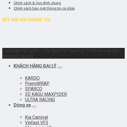
Chính sách & Quy định chung
Chính sách bảo mật thông tin cá nhân
KẾT NỐI VỚI CHÚNG TÔI
Copyright © CarVn - The Best for Your Car. Thiết kế web bởi
WebDaiTin.com
KHÁCH HÀNG ĐẠI LÝ
KARDO
PremiWRAP
SPARCO
3D KAGU MAXPIDER
ULTRA RACING
Dòng xe
Kia Carnival
Vinfast VF3