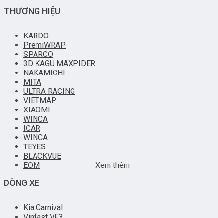
THƯƠNG HIỆU
KARDO
PremiWRAP
SPARCO
3D KAGU MAXPIDER
NAKAMICHI
MITA
ULTRA RACING
VIETMAP
XIAOMI
WINCA
ICAR
WINCA
TEYES
BLACKVUE
EOM
Xem thêm
DÒNG XE
Kia Carnival
Vinfast VF3